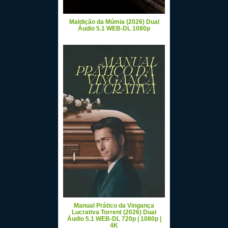
Maldição da Múmia (2026) Dual
Áudio 5.1 WEB-DL 1080p
Manual Prático da Vingança
Lucrativa Torrent (2026) Dual
Áudio 5.1 WEB-DL 720p | 1080p |
4K