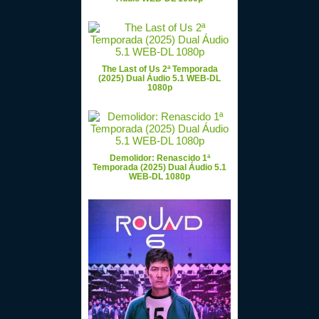
The Last of Us 2ª Temporada
(2025) Dual Áudio 5.1 WEB-DL
1080p
Demolidor: Renascido 1ª
Temporada (2025) Dual Áudio 5.1
WEB-DL 1080p