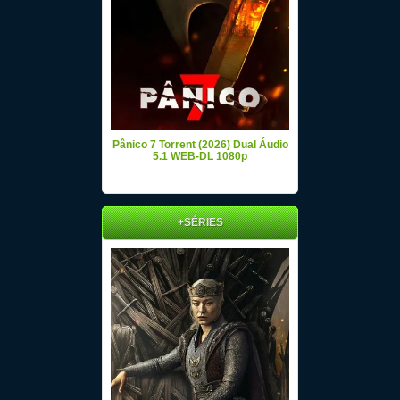
Pânico 7 Torrent (2026) Dual Áudio
5.1 WEB-DL 1080p
+SÉRIES