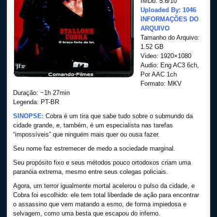
IMDb: 5.6/10
Uploaded By: 1046
INFORMAÇÕES DO
ARQUIVO
Tamanho do Arquivo:
1.52 GB
Video: 1920×1080
Audio: Eng AC3 6ch,
Por AAC 1ch
Formato: MKV
Duração: ~1h 27min
Legenda: PT-BR
SINOPSE:
Cobra é um tira que sabe tudo sobre o submundo da
cidade grande, e, também, é um especialista nas tarefas
“impossíveis” que ninguém mais quer ou ousa fazer.
Seu nome faz estremecer de medo a sociedade marginal.
Seu propósito fixo e seus métodos pouco ortodoxos criam uma
paranóia extrema, mesmo entre seus colegas policiais.
Agora, um terror igualmente mortal acelerou o pulso da cidade, e
Cobra foi escolhido: ele tem total liberdade de ação para encontrar
o assassino que vem matando a esmo, de forma impiedosa e
selvagem, como uma besta que escapou do inferno.