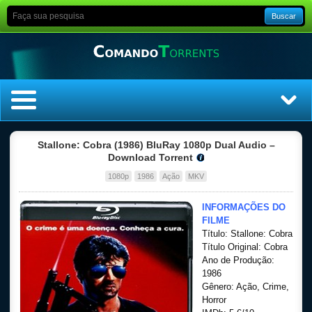
Buscar
Home
Stallone: Cobra (1986) BluRay 1080p Dual Audio –
Download Torrent
Top Filmes
1080p
1986
Ação
MKV
Top Séries
INFORMAÇÕES DO
FILME
Título: Stallone: Cobra
Filmes
Título Original: Cobra
Ano de Produção:
Dublado
1986
Gênero: Ação, Crime,
Horror
Legendado