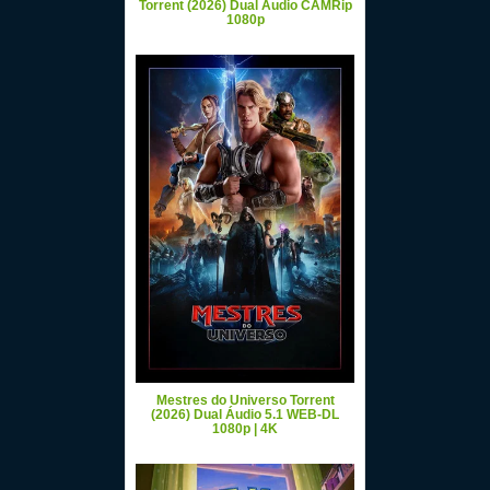
Torrent (2026) Dual Áudio CAMRip
1080p
Mestres do Universo Torrent
(2026) Dual Áudio 5.1 WEB-DL
1080p | 4K