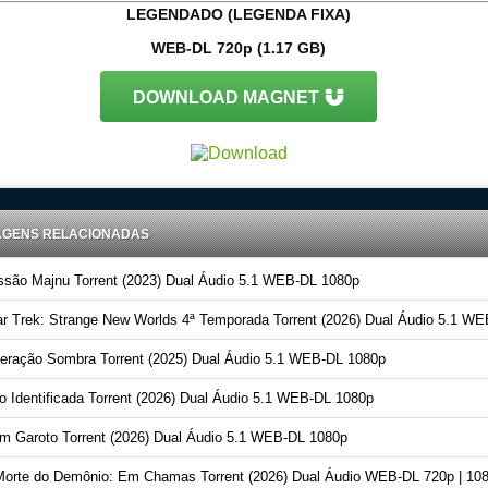
LEGENDADO (LEGENDA FIXA)
WEB-DL 720p (1.17 GB)
DOWNLOAD MAGNET
AGENS RELACIONADAS
são Majnu Torrent (2023) Dual Áudio 5.1 WEB-DL 1080p
r Trek: Strange New Worlds 4ª Temporada Torrent (2026) Dual Áudio 5.1 WEB-DL 108
ração Sombra Torrent (2025) Dual Áudio 5.1 WEB-DL 1080p
 Identificada Torrent (2026) Dual Áudio 5.1 WEB-DL 1080p
 Garoto Torrent (2026) Dual Áudio 5.1 WEB-DL 1080p
orte do Demônio: Em Chamas Torrent (2026) Dual Áudio WEB-DL 720p | 10