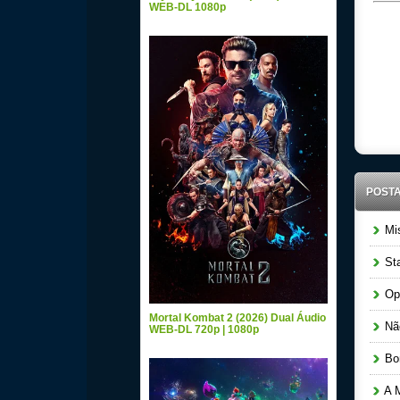
WEB-DL 1080p
POST
Mis
Sta
Ope
Mortal Kombat 2 (2026) Dual Áudio
Não
WEB-DL 720p | 1080p
Bom
A M