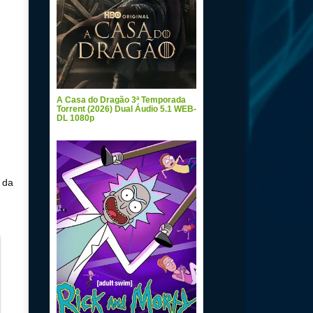
A Casa do Dragão 3ª Temporada
Torrent (2026) Dual Áudio 5.1 WEB-
DL 1080p
 da