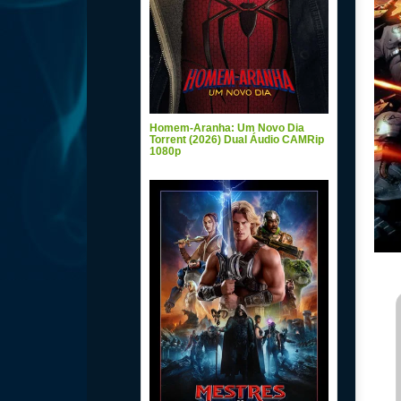
Homem-Aranha: Um Novo Dia
Torrent (2026) Dual Áudio CAMRip
1080p