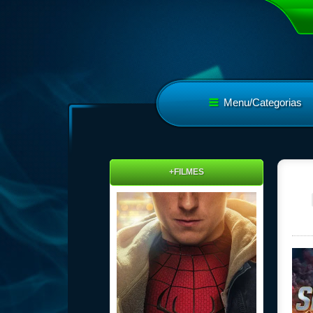
Menu/Categorias
+FILMES