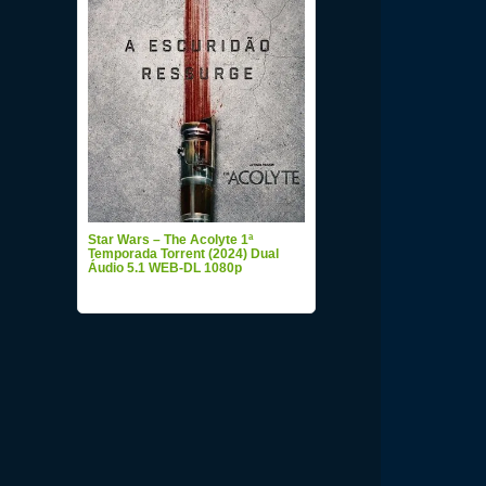
Star Wars – The Acolyte 1ª
Temporada Torrent (2024) Dual
Áudio 5.1 WEB-DL 1080p