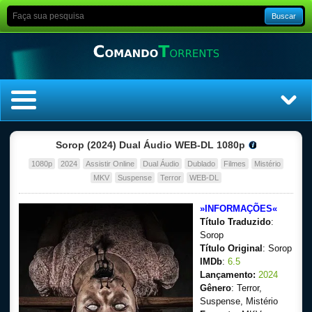
Buscar
Home
Sorop (2024) Dual Áudio WEB-DL 1080p
1080p
2024
Assistir Online
Dual Áudio
Dublado
Filmes
Mistério
Top Filmes
MKV
Suspense
Terror
WEB-DL
Top Séries
»INFORMAÇÕES«
Título Traduzido
:
Filmes
Sorop
Título Original
: Sorop
IMDb
:
6.5
Dublado
Lançamento:
2024
Gênero
: Terror,
Legendado
Suspense, Mistério