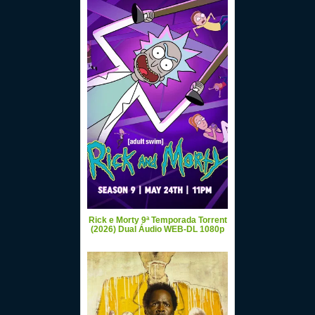
Rick e Morty 9ª Temporada Torrent
(2026) Dual Áudio WEB-DL 1080p