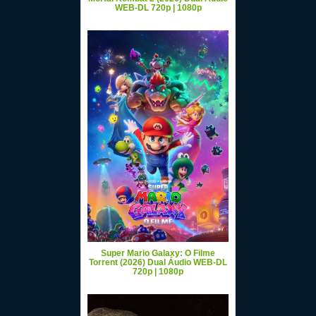
WEB-DL 720p | 1080p
Super Mario Galaxy: O Filme
Torrent (2026) Dual Áudio WEB-DL
720p | 1080p