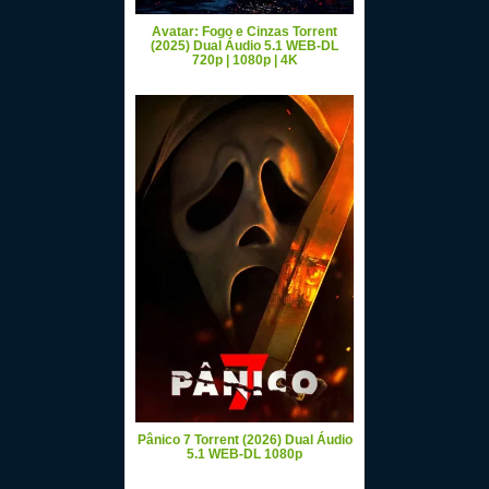
Avatar: Fogo e Cinzas Torrent
(2025) Dual Áudio 5.1 WEB-DL
720p | 1080p | 4K
Pânico 7 Torrent (2026) Dual Áudio
5.1 WEB-DL 1080p