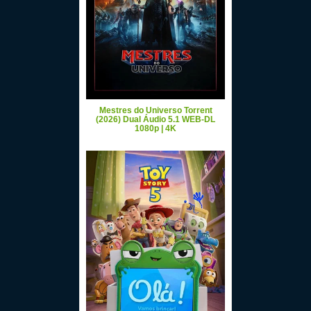
Mestres do Universo Torrent
(2026) Dual Áudio 5.1 WEB-DL
1080p | 4K