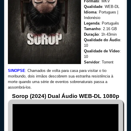
Formato
: MKV
Qualidade
: WEB-DL
Idioma
: Portugues |
Indonésio
Legenda
: Português
Tamanho
: 2.16 GB
Duração
: 1h 43min
Qualidade do Áudio
:
10
Qualidade de Vídeo
:
10
Servidor
: Torrent
SINOPSE
: Chamados de volta para casa para visitar o tio
moribundo, dois irmãos descobrem sua estranha resistência à
morte quando uma série de eventos sobrenaturais passa a
assombrá-los.
Sorop (2024) Dual Áudio WEB-DL 1080p