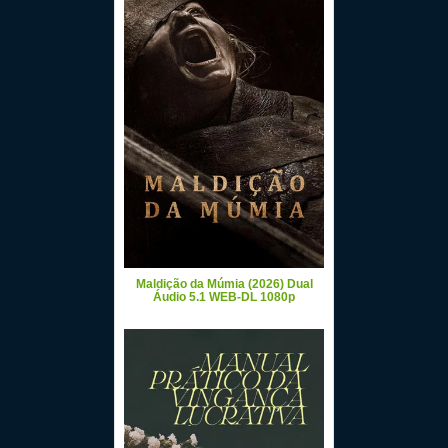
Maldição da Múmia (2026) Dual
Áudio 5.1 WEB-DL 1080p