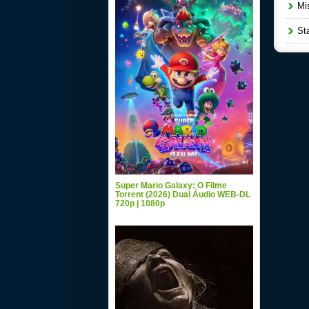
Mis
Sta
Super Mario Galaxy: O Filme
Torrent (2026) Dual Áudio WEB-DL
720p | 1080p