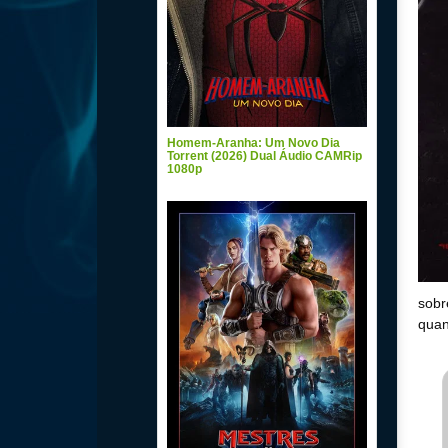
Homem-Aranha: Um Novo Dia
Torrent (2026) Dual Áudio CAMRip
1080p
sobr
quan