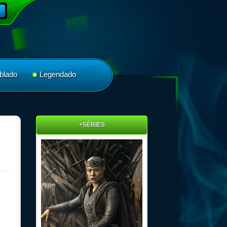
blado
Legendado
+SÉRIES