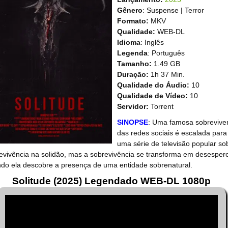
Gênero
: Suspense | Terror
Formato:
MKV
Qualidade:
WEB-DL
Idioma
: Inglês
Legenda
: Português
Tamanho:
1.49 GB
Duração:
1h 37 Min.
Qualidade do Áudio:
10
Qualidade de Vídeo:
10
Servidor:
Torrent
SINOPSE
: Uma famosa sobrevive
das redes sociais é escalada para
uma série de televisão popular so
evivência na solidão, mas a sobrevivência se transforma em desesper
do ela descobre a presença de uma entidade sobrenatural.
Solitude (2025) Legendado WEB-DL 1080p