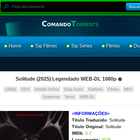
Buscar
Home
Top Filmes
Top Séries
Filmes
Du
Solitude (2025) Legendado WEB-DL 1080p
1080p
2025
Assistir Online
Dual Áudio
Dublado
Filmes
MKV
Suspense
Terror
WEB-DL
»INFORMAÇÕES«
Título Traduzido
: Solitude
Titulo Original:
Solitude
IMDb
:
5,2
Lançamento:
2025