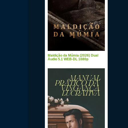
Maldição da Múmia (2026) Dual
Áudio 5.1 WEB-DL 1080p