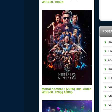
WEB-DL 1080p
POST
Raq
Cor
Apr
Hun
O P
Sug
Mortal Kombat 2 (2026) Dual Áudio
WEB-DL 720p | 1080p
Stu
Sil