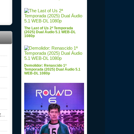
The Last of Us 2ª Temporada
(2025) Dual Áudio 5.1 WEB-DL
1080p
Demolidor: Renascido 1ª
Temporada (2025) Dual Áudio 5.1
WEB-DL 1080p
p