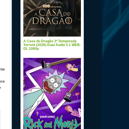
A Casa do Dragão 3ª Temporada
Torrent (2026) Dual Áudio 5.1 WEB-
DL 1080p
nte
bre
o