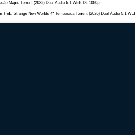
são Majnu Torrent (2023) Dual Áudio 5.1 WEB-DL 1080p
r Trek: Strange New Worlds 4ª Temporada Torrent (2026) Dual Áudio 5.1 WEB-DL 108