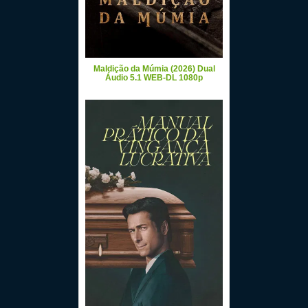
Maldição da Múmia (2026) Dual
Áudio 5.1 WEB-DL 1080p