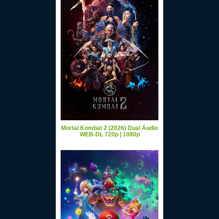
Mortal Kombat 2 (2026) Dual Áudio
WEB-DL 720p | 1080p