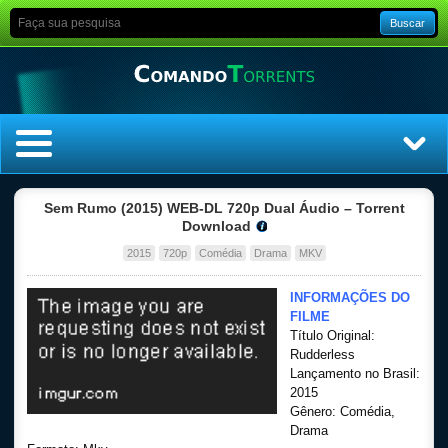
Buscar
Home
Sem Rumo (2015) WEB-DL 720p Dual Áudio – Torrent
Download
Top Filmes
2015
720p
Comédia
Drama
MKV
Top Séries
INFORMAÇÕES DO
FILME
Título Original:
Filmes
Rudderless
Lançamento no Brasil:
Dublado
2015
Gênero: Comédia,
Drama
Legendado