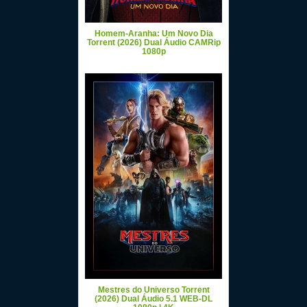
Homem-Aranha: Um Novo Dia
Torrent (2026) Dual Áudio CAMRip
1080p
Mestres do Universo Torrent
(2026) Dual Áudio 5.1 WEB-DL