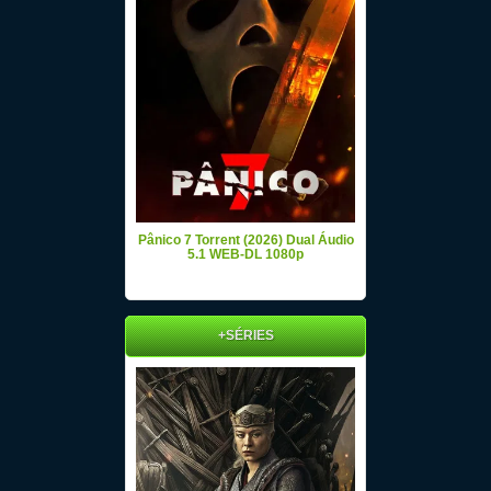
Pânico 7 Torrent (2026) Dual Áudio
5.1 WEB-DL 1080p
+SÉRIES