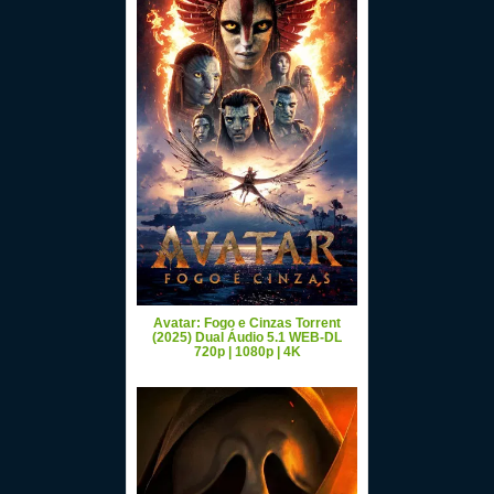
Avatar: Fogo e Cinzas Torrent
(2025) Dual Áudio 5.1 WEB-DL
720p | 1080p | 4K