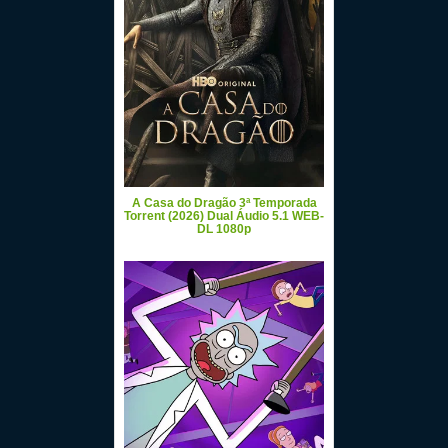
A Casa do Dragão 3ª Temporada
Torrent (2026) Dual Áudio 5.1 WEB-
DL 1080p