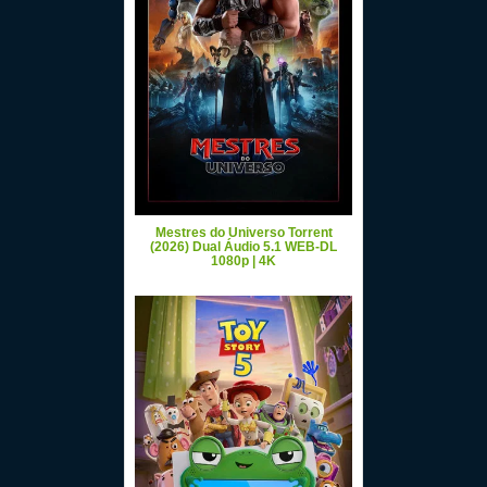
Mestres do Universo Torrent
(2026) Dual Áudio 5.1 WEB-DL
1080p | 4K