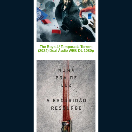
The Boys 4ª Temporada Torrent
(2024) Dual Áudio WEB-DL 1080p