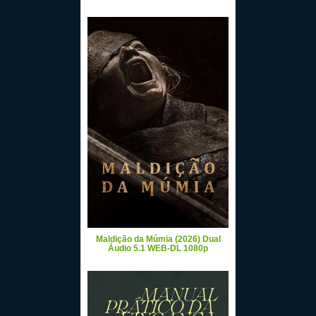
Maldição da Múmia (2026) Dual
Áudio 5.1 WEB-DL 1080p