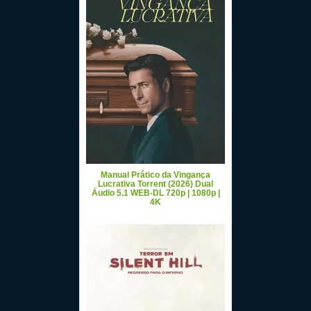
Manual Prático da Vingança
Lucrativa Torrent (2026) Dual
Áudio 5.1 WEB-DL 720p | 1080p |
4K