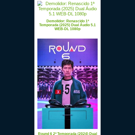
Demolidor: Renascido 1ª
Temporada (2025) Dual Áudio 5.1
WEB-DL 1080p
Round 6 2ª Temporada (2024) Dual