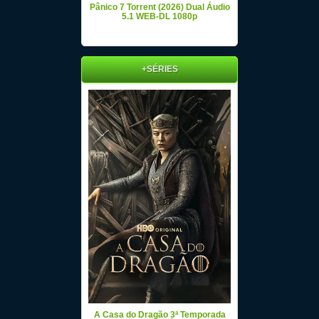
Pânico 7 Torrent (2026) Dual Áudio
5.1 WEB-DL 1080p
+SÉRIES
A Casa do Dragão 3ª Temporada