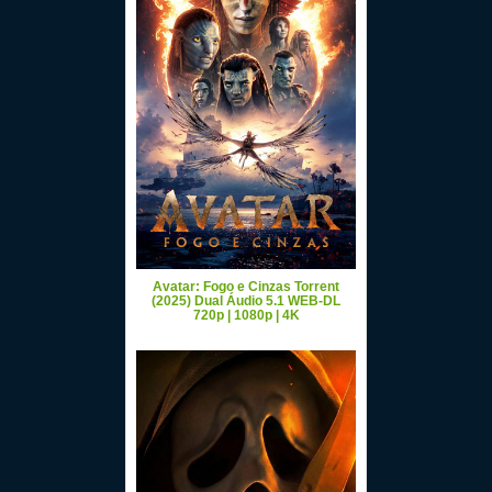
Avatar: Fogo e Cinzas Torrent
(2025) Dual Áudio 5.1 WEB-DL
720p | 1080p | 4K