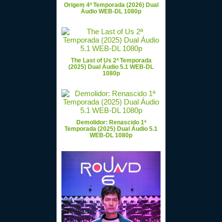
Origem 4ª Temporada (2026) Dual
Áudio WEB-DL 1080p
The Last of Us 2ª Temporada
(2025) Dual Áudio 5.1 WEB-DL
1080p
Demolidor: Renascido 1ª
Temporada (2025) Dual Áudio 5.1
WEB-DL 1080p