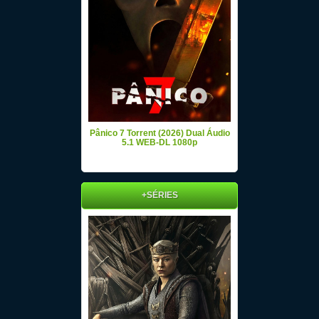
Pânico 7 Torrent (2026) Dual Áudio
5.1 WEB-DL 1080p
+SÉRIES