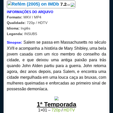
7
.2
/10
INFORMAÇÕES DO ARQUIVO
Formato:
MKV / MP4
Qualidade:
720p / HDTV
Idioma:
Inglês
Legenda:
INSUBS
Salem se passa em Massachusetts no século
Sinopse:
XVII e acompanha a história de Mary Shibley, uma bela
jovem casada com um rico membro do conselho da
cidade, e que deixou uma antiga paixão para trás
quando John Alden partiu para a guerra. John retorna
agora, dez anos depois, para Salem, e encontra uma
cidade mergulhada em uma louca caça as bruxas, com
mulheres queimadas e enforcadas ao primeiro sinal de
possessão demoníaca.
1ª Temporada
1×01 –
720p
/
HDTV