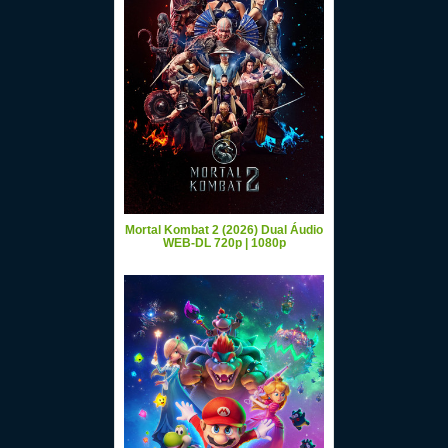
Mortal Kombat 2 (2026) Dual Áudio
WEB-DL 720p | 1080p