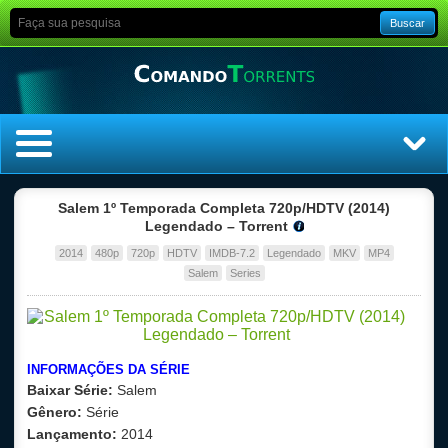
Buscar
Home
Salem 1º Temporada Completa 720p/HDTV (2014)
Legendado – Torrent
Top Filmes
2014
480p
720p
HDTV
IMDB-7.2
Legendado
MKV
MP4
Salem
Series
Top Séries
Filmes
INFORMAÇÕES DA SÉRIE
Dublado
Baixar Série:
Salem
Gênero:
Série
Legendado
Lançamento:
2014