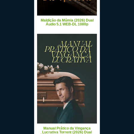
Maldição da Múmia (2026) Dual
Áudio 5.1 WEB-DL 1080p
Manual Prático da Vingança
Lucrativa Torrent (2026) Dual