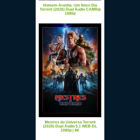
Homem-Aranha: Um Novo Dia
Torrent (2026) Dual Áudio CAMRip
1080p
Mestres do Universo Torrent
(2026) Dual Áudio 5.1 WEB-DL
1080p | 4K