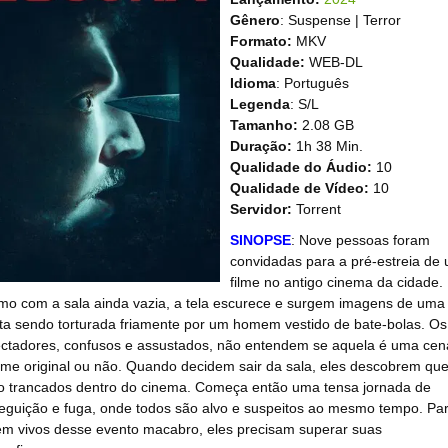
Gênero
: Suspense | Terror
Formato:
MKV
Qualidade:
WEB-DL
Idioma
: Português
Legenda
: S/L
Tamanho:
2.08 GB
Duração:
1h 38 Min.
Qualidade do Áudio:
10
Qualidade de Vídeo:
10
Servidor:
Torrent
SINOPSE
: Nove pessoas foram
convidadas para a pré-estreia de
filme no antigo cinema da cidade.
o com a sala ainda vazia, a tela escurece e surgem imagens de uma
ta sendo torturada friamente por um homem vestido de bate-bolas. Os
ctadores, confusos e assustados, não entendem se aquela é uma cen
ilme original ou não. Quando decidem sair da sala, eles descobrem qu
o trancados dentro do cinema. Começa então uma tensa jornada de
eguição e fuga, onde todos são alvo e suspeitos ao mesmo tempo. Pa
em vivos desse evento macabro, eles precisam superar suas