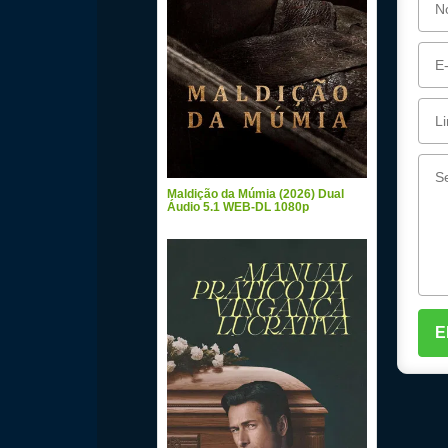
Maldição da Múmia (2026) Dual
Áudio 5.1 WEB-DL 1080p