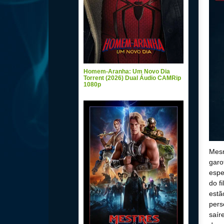
Homem-Aranha: Um Novo Dia
Torrent (2026) Dual Áudio CAMRip
1080p
Mesm
garo
espe
do f
estã
pers
saír