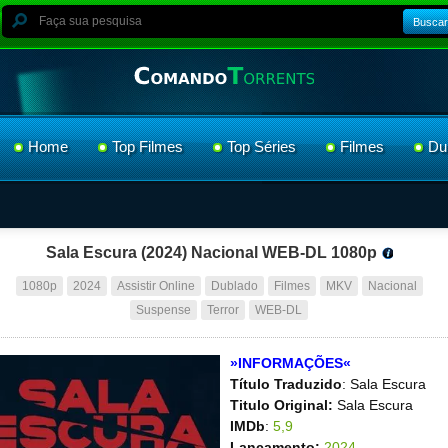
Buscar
Home
Top Filmes
Top Séries
Filmes
Du
Sala Escura (2024) Nacional WEB-DL 1080p
1080p
2024
Assistir Online
Dublado
Filmes
MKV
Nacional
Suspense
Terror
WEB-DL
»INFORMAÇÕES«
Título Traduzido
: Sala Escura
Titulo Original:
Sala Escura
IMDb
:
5,9
Lançamento:
2024