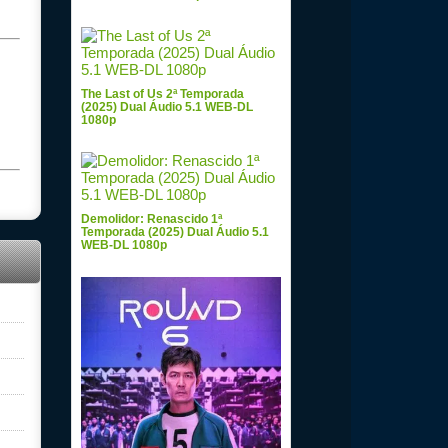
The Last of Us 2ª Temporada
(2025) Dual Áudio 5.1 WEB-DL
1080p
Demolidor: Renascido 1ª
Temporada (2025) Dual Áudio 5.1
WEB-DL 1080p