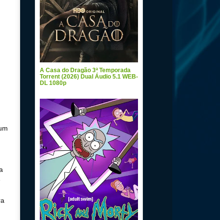
A Casa do Dragão 3ª Temporada
Torrent (2026) Dual Áudio 5.1 WEB-
DL 1080p
 um
a
e
ra