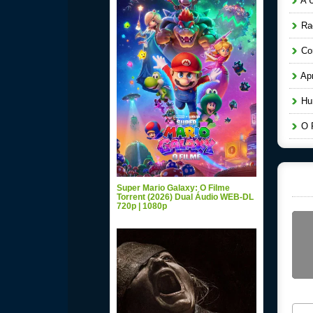
A Ú
Raq
Cor
Apr
Hun
O P
Super Mario Galaxy: O Filme
Torrent (2026) Dual Áudio WEB-DL
720p | 1080p