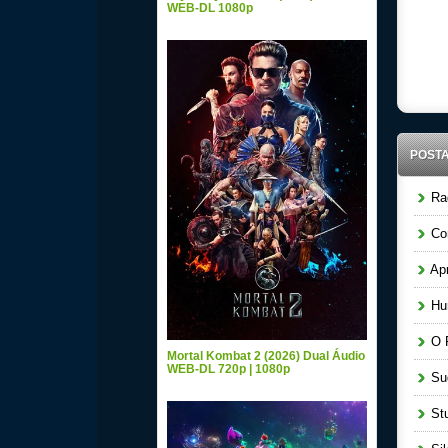
WEB-DL 1080p
POST
Raq
Cor
Apr
Hun
O P
Mortal Kombat 2 (2026) Dual Áudio
WEB-DL 720p | 1080p
Sug
Stu