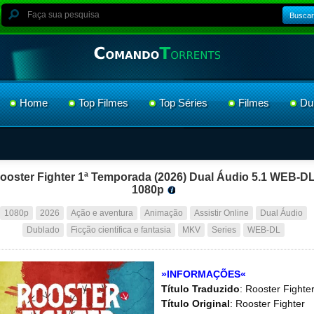
Buscar
Home
Top Filmes
Top Séries
Filmes
Du
ooster Fighter 1ª Temporada (2026) Dual Áudio 5.1 WEB-D
1080p
1080p
2026
Ação e aventura
Animação
Assistir Online
Dual Áudio
Dublado
Ficção científica e fantasia
MKV
Series
WEB-DL
»INFORMAÇÕES«
Título Traduzido
: Rooster Fighte
Título Original
: Rooster Fighter