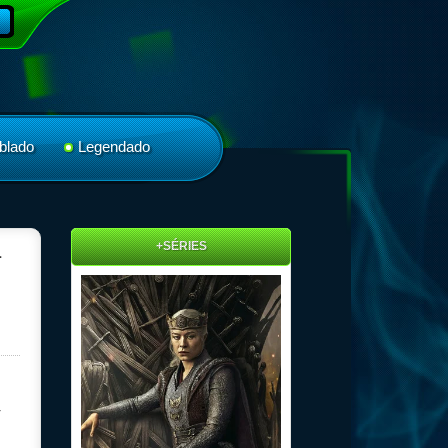
blado
Legendado
+SÉRIES
L
r