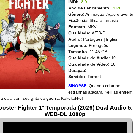
IMDb
:
8.9
Ano de Lançamento:
2026
Gênero:
Animação, Ação e aventu
Ficção científica e fantasia
Formato
: MKV
Qualidade:
WEB-DL
Áudio:
Português | Inglês
Legenda:
Português
Tamanho:
11.45 GB
Qualidade de Áudio
: 10
Qualidade de Vídeo:
10
Duração:
—
Servidor
: Torrent
SINOPSE
: Quando criaturas
estranhas atacam, Keiji as enfrent
 a cara com seu grito de guerra: Kokekokko!
ooster Fighter 1ª Temporada (2026) Dual Áudio 5.
WEB-DL 1080p