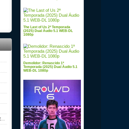
The Last of Us 2ª Temporada
(2025) Dual Áudio 5.1 WEB-DL
1080p
Demolidor: Renascido 1ª
Temporada (2025) Dual Áudio 5.1
WEB-DL 1080p
p