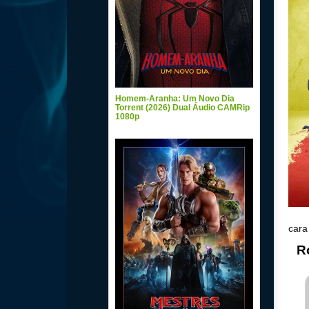
Homem-Aranha: Um Novo Dia
Torrent (2026) Dual Áudio CAMRip
1080p
cara
R