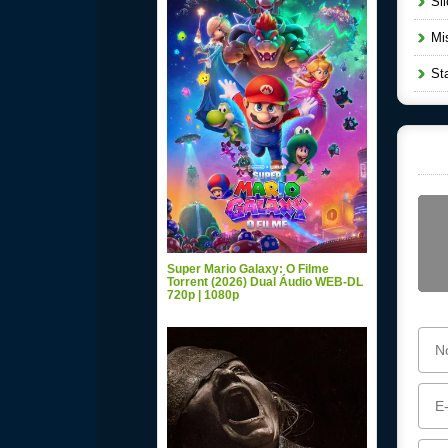
Sil
Mis
Sta
Super Mario Galaxy: O Filme
Torrent (2026) Dual Áudio WEB-DL
720p | 1080p