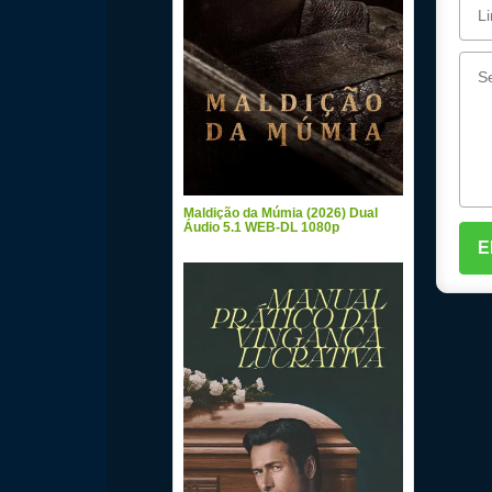
Maldição da Múmia (2026) Dual
Áudio 5.1 WEB-DL 1080p