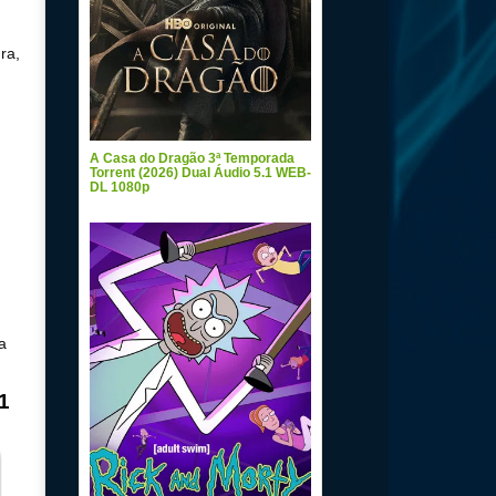
ra,
A Casa do Dragão 3ª Temporada
Torrent (2026) Dual Áudio 5.1 WEB-
DL 1080p
a
1