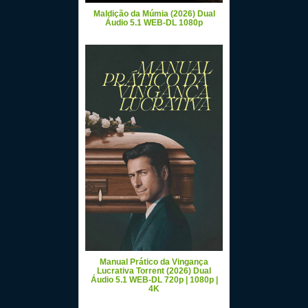
Maldição da Múmia (2026) Dual
Áudio 5.1 WEB-DL 1080p
Manual Prático da Vingança
Lucrativa Torrent (2026) Dual
Áudio 5.1 WEB-DL 720p | 1080p |
4K