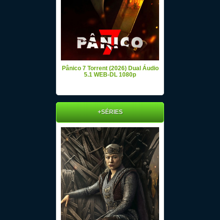
Pânico 7 Torrent (2026) Dual Áudio
5.1 WEB-DL 1080p
+SÉRIES