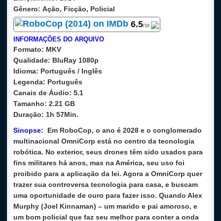
Gênero:
Ação, Ficção, Policial
6.5
/10
INFORMAÇÕES DO ARQUIVO
Formato:
MKV
Qualidade:
BluRay 1080p
Idioma:
Português / Inglês
Legenda:
Português
Canais de Áudio:
5.1
Tamanho:
2.21 GB
Duração:
1h 57Min.
Sinopse:
Em RoboCop, o ano é 2028 e o conglomerado
multinacional OmniCorp está no centro da tecnologia
robótica. No exterior, seus drones têm sido usados para
fins militares há anos, mas na América, seu uso foi
proibido para a aplicação da lei. Agora a OmniCorp quer
trazer sua controversa tecnologia para casa, e buscam
uma oportunidade de ouro para fazer isso. Quando Alex
Murphy (Joel Kinnaman) – um marido e pai amoroso, e
um bom policial que faz seu melhor para conter a onda