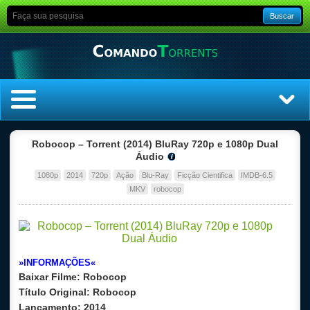
Buscar
Home
Robocop – Torrent (2014) BluRay 720p e 1080p Dual
Áudio
Top Filmes
1080p
2014
720p
Ação
Blu-Ray
Ficção Cientifica
IMDB-6.5
MKV
robocop
Top Séries
Filmes
»INFORMAÇÕES«
Dublado
Baixar Filme:
Robocop
Título Original:
Robocop
Legendado
Lançamento:
2014