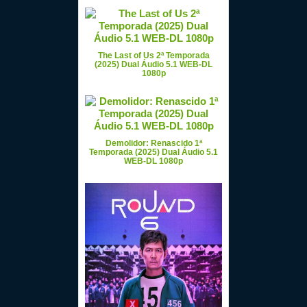
The Last of Us 2ª Temporada
(2025) Dual Áudio 5.1 WEB-DL
1080p
Demolidor: Renascido 1ª
Temporada (2025) Dual Áudio 5.1
WEB-DL 1080p