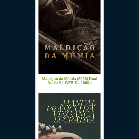
Maldição da Múmia (2026) Dual
Áudio 5.1 WEB-DL 1080p