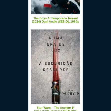
The Boys 4ª Temporada Torrent
(2024) Dual Áudio WEB-DL 1080p
Star Wars – The Acolyte 1ª