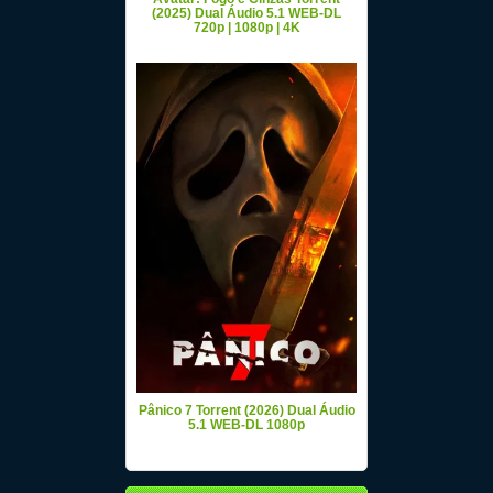
(2025) Dual Áudio 5.1 WEB-DL
720p | 1080p | 4K
Pânico 7 Torrent (2026) Dual Áudio
5.1 WEB-DL 1080p