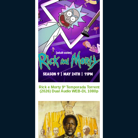
Rick e Morty 9ª Temporada Torrent
(2026) Dual Áudio WEB-DL 1080p