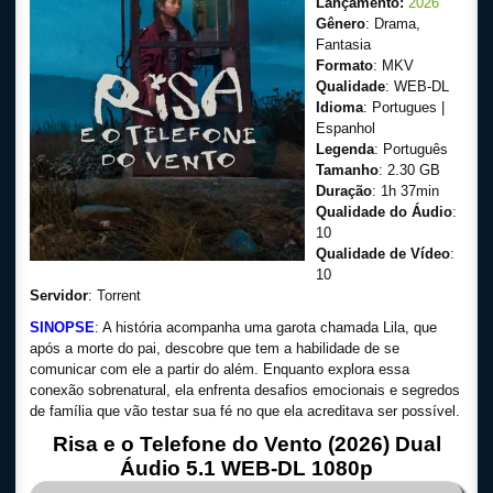
Lançamento:
2026
Gênero
: Drama,
Fantasia
Formato
: MKV
Qualidade
: WEB-DL
Idioma
: Portugues |
Espanhol
Legenda
: Português
Tamanho
: 2.30 GB
Duração
: 1h 37min
Qualidade do Áudio
:
10
Qualidade de Vídeo
:
10
Servidor
: Torrent
SINOPSE
: A história acompanha uma garota chamada Lila, que
após a morte do pai, descobre que tem a habilidade de se
comunicar com ele a partir do além. Enquanto explora essa
conexão sobrenatural, ela enfrenta desafios emocionais e segredos
de família que vão testar sua fé no que ela acreditava ser possível.
Risa e o Telefone do Vento (2026) Dual
Áudio 5.1 WEB-DL 1080p