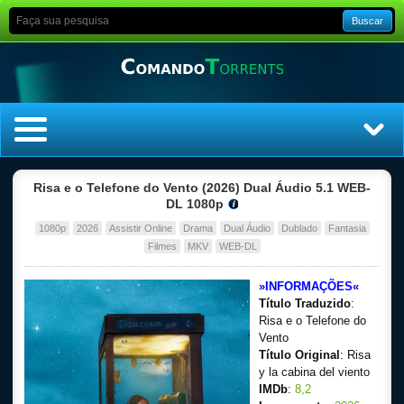
Buscar
Home
Risa e o Telefone do Vento (2026) Dual Áudio 5.1 WEB-
DL 1080p
Top Filmes
1080p
2026
Assistir Online
Drama
Dual Áudio
Dublado
Fantasia
Filmes
MKV
WEB-DL
Top Séries
»INFORMAÇÕES«
Título Traduzido
:
Filmes
Risa e o Telefone do
Vento
Dublado
Título Original
: Risa
y la cabina del viento
Legendado
IMDb
:
8,2