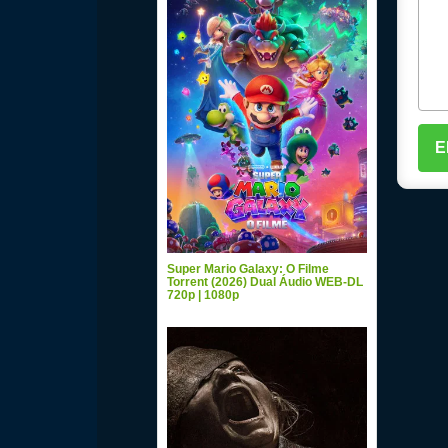
Super Mario Galaxy: O Filme
Torrent (2026) Dual Áudio WEB-DL
720p | 1080p