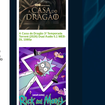
A Casa do Dragão 3ª Temporada
Torrent (2026) Dual Áudio 5.1 WEB-
DL 1080p
a
,
do
T