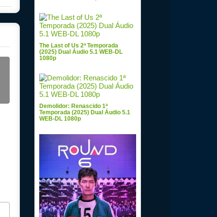
The Last of Us 2ª Temporada
(2025) Dual Áudio 5.1 WEB-DL
1080p
Demolidor: Renascido 1ª
Temporada (2025) Dual Áudio 5.1
WEB-DL 1080p