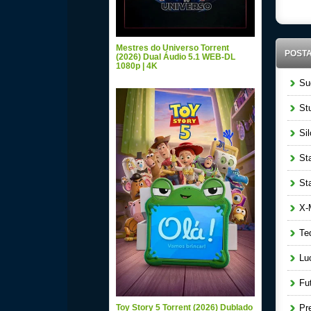
Mestres do Universo Torrent
POST
(2026) Dual Áudio 5.1 WEB-DL
1080p | 4K
Sug
Stu
Sil
Sta
Star
X-M
Ted
Luc
Fut
Toy Story 5 Torrent (2026) Dublado
Pre