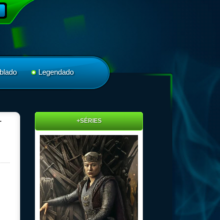
blado
Legendado
+SÉRIES
T