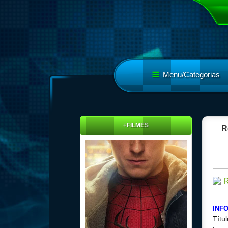
Menu/Categorias
+FILMES
R
INF
Títu