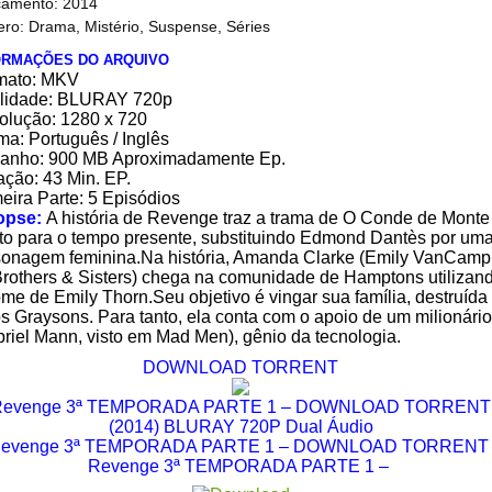
amento: 2014
ro: Drama, Mistério, Suspense, Séries
ORMAÇÕES DO ARQUIVO
mato: MKV
lidade: BLURAY 720p
olução: 1280 x 720
ma: Português / Inglês
anho: 900 MB Aproximadamente Ep.
ção: 43 Min. EP.
eira Parte: 5 Episódios
opse:
A história de Revenge traz a trama de O Conde de Monte
to para o tempo presente, substituindo Edmond Dantès por um
sonagem feminina.Na história, Amanda Clarke (Emily VanCamp
Brothers & Sisters) chega na comunidade de Hamptons utilizan
me de Emily Thorn.Seu objetivo é vingar sua família, destruída
s Graysons. Para tanto, ela conta com o apoio de um milionário
riel Mann, visto em Mad Men), gênio da tecnologia.
DOWNLOAD TORRENT
Revenge 3ª TEMPORADA PARTE 1 – DOWNLOAD TORRENT
(2014) BLURAY 720P Dual Áudio
evenge 3ª TEMPORADA PARTE 1 – DOWNLOAD TORREN
Revenge 3ª TEMPORADA PARTE 1 –