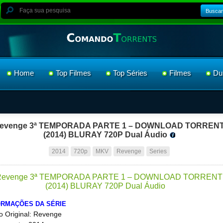
Buscar
Home
Top Filmes
Top Séries
Filmes
Du
evenge 3ª TEMPORADA PARTE 1 – DOWNLOAD TORREN
(2014) BLURAY 720P Dual Áudio
2014
720p
MKV
Revenge
Series
ORMAÇÕES DA SÉRIE
lo Original: Revenge