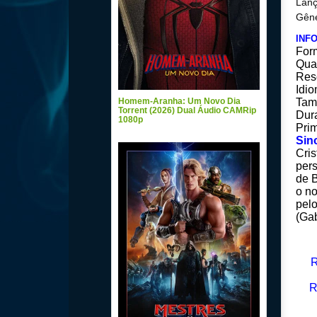
Lanç
Gêne
INF
For
Qua
Res
Idio
Homem-Aranha: Um Novo Dia
Tam
Torrent (2026) Dual Áudio CAMRip
Dura
1080p
Prim
Sin
Cris
per
de 
o no
pelo
(Gab
R