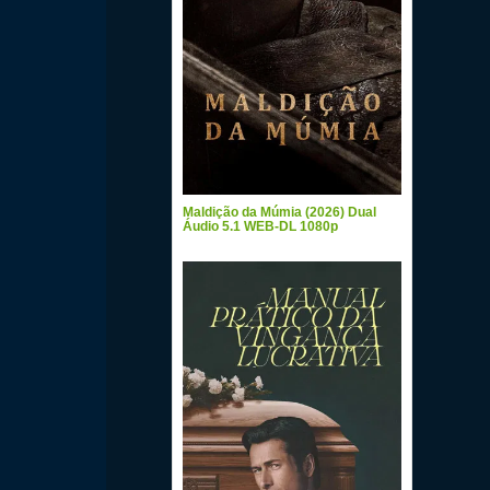
Maldição da Múmia (2026) Dual
Áudio 5.1 WEB-DL 1080p