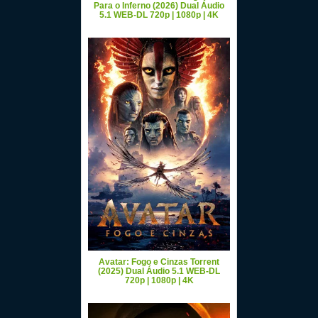
Para o Inferno (2026) Dual Áudio
5.1 WEB-DL 720p | 1080p | 4K
Avatar: Fogo e Cinzas Torrent
(2025) Dual Áudio 5.1 WEB-DL
720p | 1080p | 4K