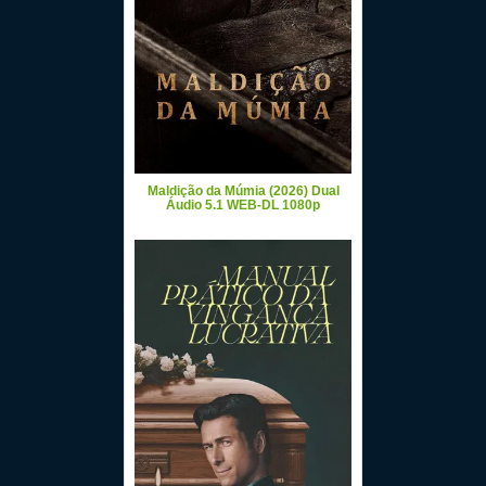
Maldição da Múmia (2026) Dual
Áudio 5.1 WEB-DL 1080p