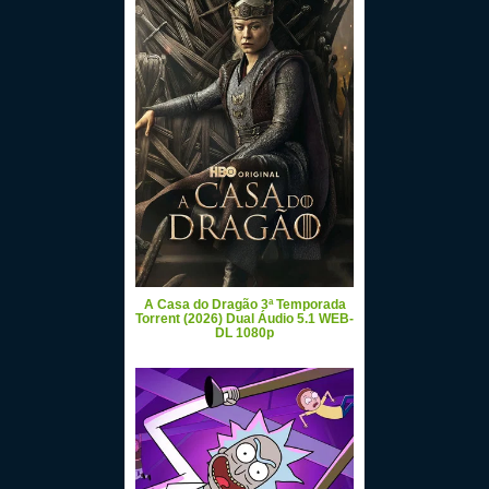
A Casa do Dragão 3ª Temporada
Torrent (2026) Dual Áudio 5.1 WEB-
DL 1080p