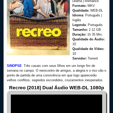
Drama | Romance
Formato:
MKV
Qualidade:
WEB-DL
Idioma
: Português |
Inglês
Legenda
: Português
Tamanho:
2.12 GB
Duração:
1h 35 Min.
Qualidade do Áudio:
10
Qualidade de Vídeo:
10
Servidor:
Torrent
SINOPSE
: Três casais com seus filhos em um longo fim de
semana no campo. O reencontro de amigos, a alegria e o riso são o
ponto de partida de uma convivência em que logo aparecerão
velhos conflitos, segredos escondidos, cruzamentos inesperados.
Recreo (2018) Dual Áudio WEB-DL 1080p