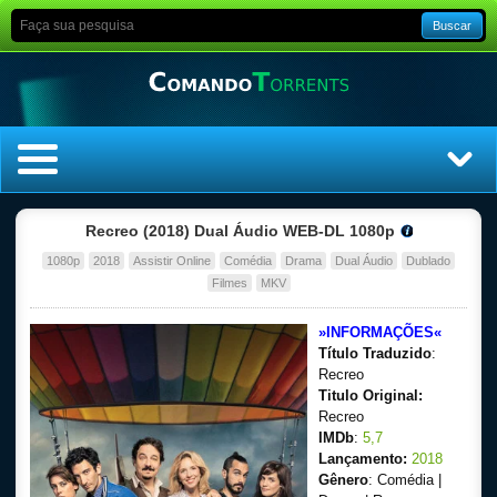
Buscar
Home
Recreo (2018) Dual Áudio WEB-DL 1080p
1080p
2018
Assistir Online
Comédia
Drama
Dual Áudio
Dublado
Top Filmes
Filmes
MKV
Top Séries
»INFORMAÇÕES«
Título Traduzido
:
Filmes
Recreo
Titulo Original:
Recreo
Dublado
IMDb
:
5,7
Lançamento:
2018
Legendado
Gênero
: Comédia |