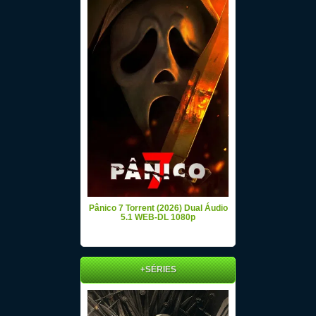
Pânico 7 Torrent (2026) Dual Áudio
5.1 WEB-DL 1080p
+SÉRIES