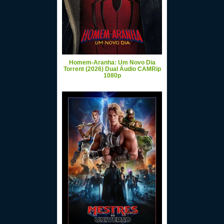
Homem-Aranha: Um Novo Dia
Torrent (2026) Dual Áudio CAMRip
1080p