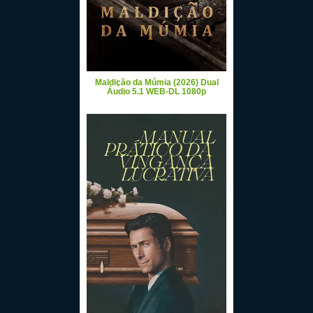
Maldição da Múmia (2026) Dual
Áudio 5.1 WEB-DL 1080p