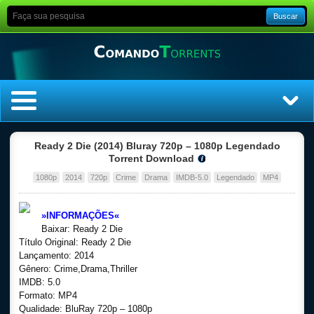
Buscar
Home
Ready 2 Die (2014) Bluray 720p – 1080p Legendado
Torrent Download
Top Filmes
1080p
2014
720p
Crime
Drama
IMDB-5.0
Legendado
MP4
Top Séries
»INFORMAÇÕES«
Baixar: Ready 2 Die
Filmes
Título Original: Ready 2 Die
Lançamento: 2014
Gênero: Crime,Drama,Thriller
Dublado
IMDB: 5.0
Formato: MP4
Legendado
Qualidade: BluRay 720p – 1080p