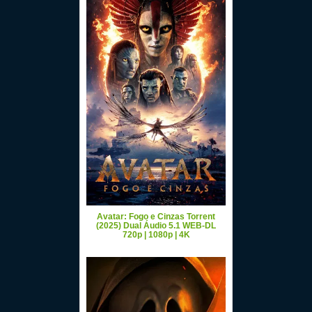
Avatar: Fogo e Cinzas Torrent
(2025) Dual Áudio 5.1 WEB-DL
720p | 1080p | 4K