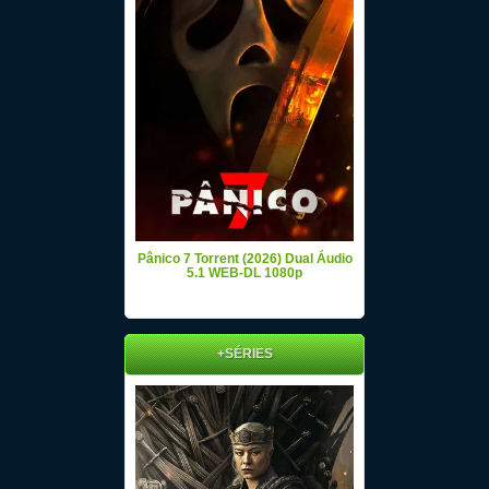
Pânico 7 Torrent (2026) Dual Áudio
5.1 WEB-DL 1080p
+SÉRIES