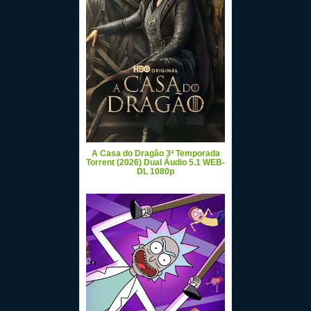
A Casa do Dragão 3ª Temporada
Torrent (2026) Dual Áudio 5.1 WEB-
DL 1080p