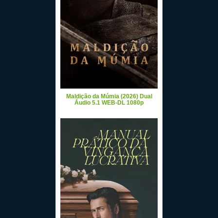
Maldição da Múmia (2026) Dual
Áudio 5.1 WEB-DL 1080p