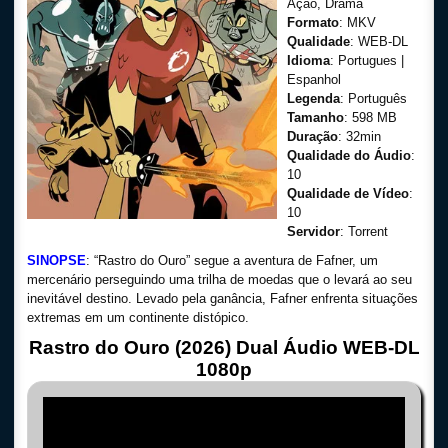
Ação, Drama
Formato
: MKV
Qualidade
: WEB-DL
Idioma
: Portugues |
Espanhol
Legenda
: Português
Tamanho
: 598 MB
Duração
: 32min
Qualidade do Áudio
:
10
Qualidade de Vídeo
:
10
Servidor
: Torrent
SINOPSE
: “Rastro do Ouro” segue a aventura de Fafner, um
mercenário perseguindo uma trilha de moedas que o levará ao seu
inevitável destino. Levado pela ganância, Fafner enfrenta situações
extremas em um continente distópico.
Rastro do Ouro (2026) Dual Áudio WEB-DL
1080p