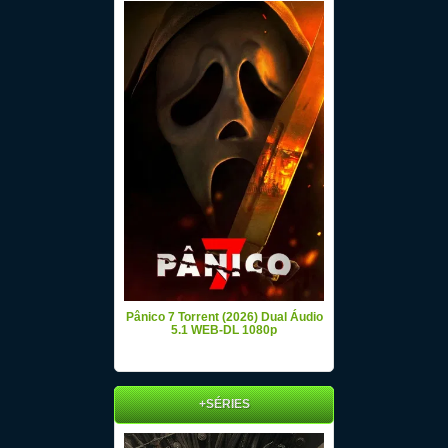
Pânico 7 Torrent (2026) Dual Áudio
5.1 WEB-DL 1080p
+SÉRIES