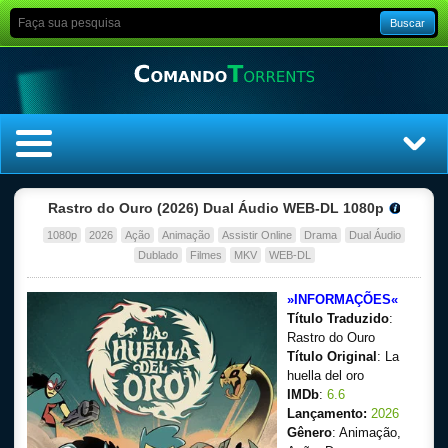
Buscar
Home
Rastro do Ouro (2026) Dual Áudio WEB-DL 1080p
1080p
2026
Ação
Animação
Assistir Online
Drama
Dual Áudio
Top Filmes
Dublado
Filmes
MKV
WEB-DL
Top Séries
»INFORMAÇÕES«
Título Traduzido
:
Filmes
Rastro do Ouro
Título Original
: La
huella del oro
Dublado
IMDb
:
6.6
Lançamento:
2026
Legendado
Gênero
: Animação,