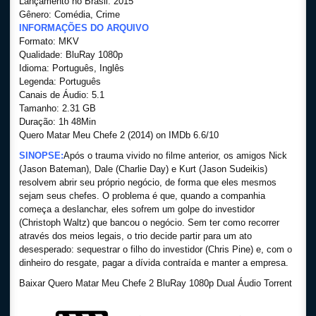
Lançamento no Brasil: 2015
Gênero: Comédia, Crime
INFORMAÇÕES DO ARQUIVO
Formato: MKV
Qualidade: BluRay 1080p
Idioma: Português, Inglês
Legenda: Português
Canais de Áudio: 5.1
Tamanho: 2.31 GB
Duração: 1h 48Min
Quero Matar Meu Chefe 2 (2014) on IMDb 6.6/10
SINOPSE:
Após o trauma vivido no filme anterior, os amigos Nick
(Jason Bateman), Dale (Charlie Day) e Kurt (Jason Sudeikis)
resolvem abrir seu próprio negócio, de forma que eles mesmos
sejam seus chefes. O problema é que, quando a companhia
começa a deslanchar, eles sofrem um golpe do investidor
(Christoph Waltz) que bancou o negócio. Sem ter como recorrer
através dos meios legais, o trio decide partir para um ato
desesperado: sequestrar o filho do investidor (Chris Pine) e, com o
dinheiro do resgate, pagar a dívida contraída e manter a empresa.
Baixar Quero Matar Meu Chefe 2 BluRay 1080p Dual Áudio Torrent