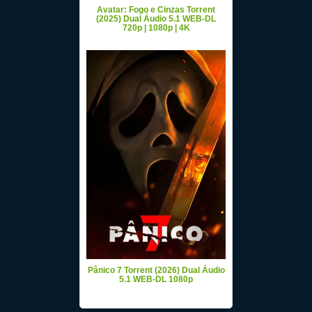
Avatar: Fogo e Cinzas Torrent
(2025) Dual Áudio 5.1 WEB-DL
720p | 1080p | 4K
Pânico 7 Torrent (2026) Dual Áudio
5.1 WEB-DL 1080p