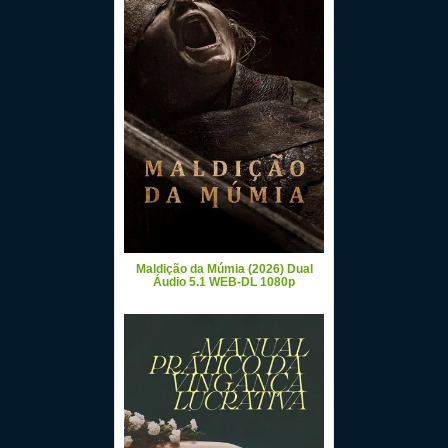
Maldição da Múmia (2026) Dual
Áudio 5.1 WEB-DL 1080p