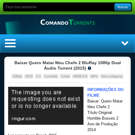
Buscar
Home
Baixar Quero Matar Meu Chefe 2 BluRay 1080p Dual
Áudio Torrent (2015)
Top Filmes
1080p
2015
5.1
Comédia
Crime
IMDB-6.6
MKV
Sem categoria
Top Séries
INFORMAÇÕES DO
FILME
Baixar: Quero Matar
Filmes
Meu Chefe 2
Título Original:
Dublado
Horrible Bosses 2
Ano de Produção:
2014
Legendado