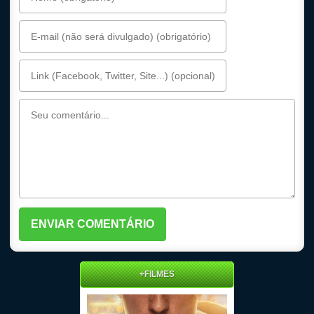
+FILMES