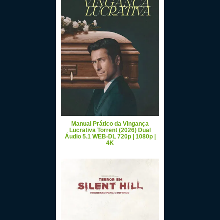
Manual Prático da Vingança
Lucrativa Torrent (2026) Dual
Áudio 5.1 WEB-DL 720p | 1080p |
4K