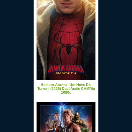
Homem-Aranha: Um Novo Dia
Torrent (2026) Dual Áudio CAMRip
1080p