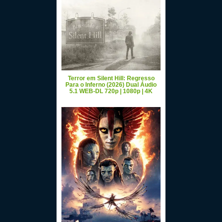
Terror em Silent Hill: Regresso
Para o Inferno (2026) Dual Áudio
5.1 WEB-DL 720p | 1080p | 4K