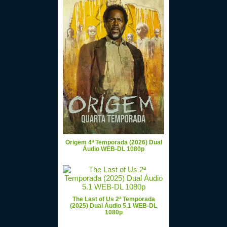
Origem 4ª Temporada (2026) Dual
Áudio WEB-DL 1080p
The Last of Us 2ª Temporada
(2025) Dual Áudio 5.1 WEB-DL
1080p