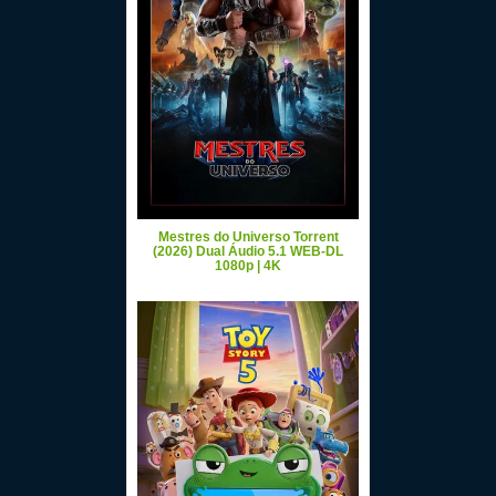
Mestres do Universo Torrent
(2026) Dual Áudio 5.1 WEB-DL
1080p | 4K