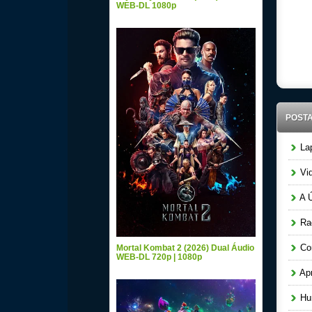
WEB-DL 1080p
POST
Lap
Vid
A Ú
Raq
Cor
Mortal Kombat 2 (2026) Dual Áudio
WEB-DL 720p | 1080p
Apr
Hun