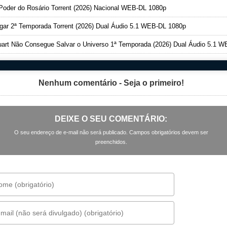
oder do Rosário Torrent (2026) Nacional WEB-DL 1080p
ar 2ª Temporada Torrent (2026) Dual Áudio 5.1 WEB-DL 1080p
art Não Consegue Salvar o Universo 1ª Temporada (2026) Dual Áudio 5.1 WEB-DL 1080
Nenhum comentário - Seja o primeiro!
DEIXE O SEU COMENTÁRIO:
O seu endereço de e-mail não será publicado. Campos obrigatórios devem ser
preenchidos.