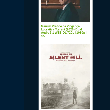
Manual Prático da Vingança
Lucrativa Torrent (2026) Dual
Áudio 5.1 WEB-DL 720p | 1080p |
4K