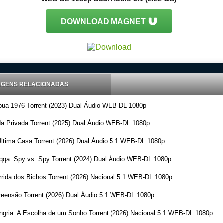
DOWNLOAD MAGNET
AGENS RELACIONADAS
ua 1976 Torrent (2023) Dual Áudio WEB-DL 1080p
a Privada Torrent (2025) Dual Áudio WEB-DL 1080p
ltima Casa Torrent (2026) Dual Áudio 5.1 WEB-DL 1080p
qa: Spy vs. Spy Torrent (2024) Dual Áudio WEB-DL 1080p
rida dos Bichos Torrent (2026) Nacional 5.1 WEB-DL 1080p
eensão Torrent (2026) Dual Áudio 5.1 WEB-DL 1080p
gria: A Escolha de um Sonho Torrent (2026) Nacional 5.1 WEB-DL 1080p