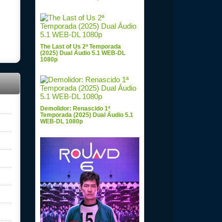
The Last of Us 2ª Temporada
(2025) Dual Áudio 5.1 WEB-DL
1080p
Demolidor: Renascido 1ª
Temporada (2025) Dual Áudio 5.1
WEB-DL 1080p