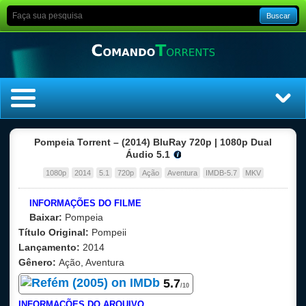
Buscar
Home
Pompeia Torrent – (2014) BluRay 720p | 1080p Dual
Áudio 5.1
Top Filmes
1080p
2014
5.1
720p
Ação
Aventura
IMDB-5.7
MKV
Top Séries
INFORMAÇÕES DO FILME
Baixar:
Pompeia
Filmes
Título Original:
Pompeii
Lançamento:
2014
Gênero:
Ação, Aventura
Dublado
5
.7
/10
Legendado
INFORMAÇÕES DO ARQUIVO