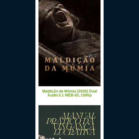
Maldição da Múmia (2026) Dual
Áudio 5.1 WEB-DL 1080p