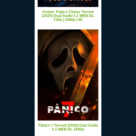
Avatar: Fogo e Cinzas Torrent
(2025) Dual Áudio 5.1 WEB-DL
720p | 1080p | 4K
Pânico 7 Torrent (2026) Dual Áudio
5.1 WEB-DL 1080p