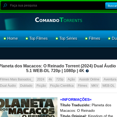
Buscar
Home
Top Filmes
Top Séries
Filmes
Du
Planeta dos Macacos: O Reinado Torrent (2024) Dual Áudio
5.1 WEB-DL 720p | 1080p | 4K
Filmes Mais Baixados_
2024
4k
720p
Ação
Assistir Online
Aventura
Dual Áudio
Dublado
Ficção
Ficção Cientifica
Filmes
MKV
WEB-DL
»INFORMAÇÕES«
Título Traduzido:
Planeta dos
Macacos: O Reinado
Titulo Original:
Kingdom of the