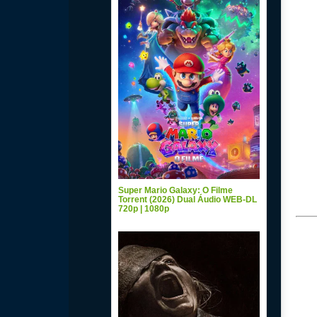
Super Mario Galaxy: O Filme
Torrent (2026) Dual Áudio WEB-DL
720p | 1080p