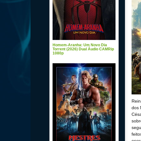
Homem-Aranha: Um Novo Dia
Torrent (2026) Dual Áudio CAMRip
1080p
Rein
dos 
Césa
sobr
segu
feit
escr