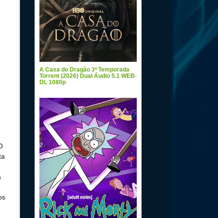
A Casa do Dragão 3ª Temporada
Torrent (2026) Dual Áudio 5.1 WEB-
DL 1080p
O
ta
a
os