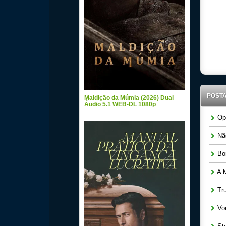
POST
Maldição da Múmia (2026) Dual
Áudio 5.1 WEB-DL 1080p
Ope
Não
Bom
A M
Tru
Voe