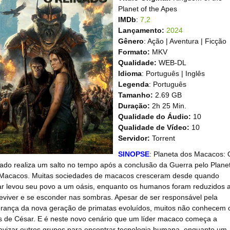
Planet of the Apes
IMDb
:
7,2
Lançamento:
2024
Gênero
: Ação | Aventura | Ficção
Formato:
MKV
Qualidade:
WEB-DL
Idioma
: Português | Inglês
Legenda
: Português
Tamanho:
2.69 GB
Duração:
2h 25 Min.
Qualidade do Áudio:
10
Qualidade de Vídeo:
10
Servidor:
Torrent
SINOPSE
: Planeta dos Macacos: 
ado realiza um salto no tempo após a conclusão da Guerra pelo Plane
Macacos. Muitas sociedades de macacos cresceram desde quando
r levou seu povo a um oásis, enquanto os humanos foram reduzidos 
eviver e se esconder nas sombras. Apesar de ser responsável pela
rança da nova geração de primatas evoluídos, muitos não conhecem 
os de César. E é neste novo cenário que um líder macaco começa a
avizar outros grupos para encontrar tecnologia humana, enquanto um