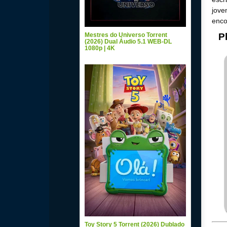
jove
enco
Mestres do Universo Torrent
P
(2026) Dual Áudio 5.1 WEB-DL
1080p | 4K
Toy Story 5 Torrent (2026) Dublado