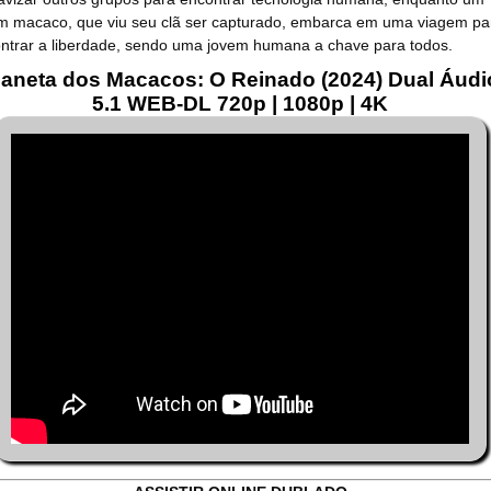
m macaco, que viu seu clã ser capturado, embarca em uma viagem pa
ntrar a liberdade, sendo uma jovem humana a chave para todos.
laneta dos Macacos: O Reinado (2024) Dual Áudi
5.1 WEB-DL 720p | 1080p | 4K