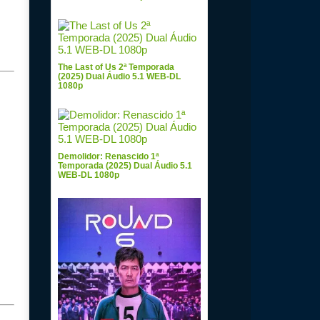
The Last of Us 2ª Temporada
(2025) Dual Áudio 5.1 WEB-DL
1080p
Demolidor: Renascido 1ª
Temporada (2025) Dual Áudio 5.1
WEB-DL 1080p