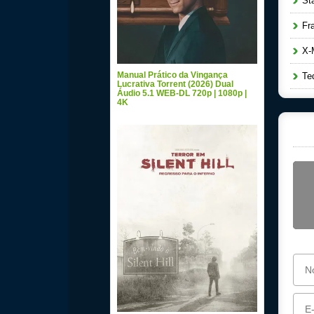
Star
Fra
X-M
Manual Prático da Vingança
Ted
Lucrativa Torrent (2026) Dual
Áudio 5.1 WEB-DL 720p | 1080p |
4K