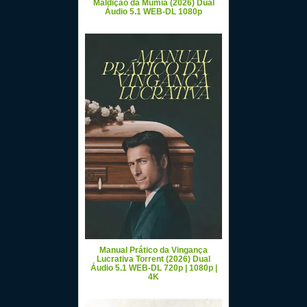
Maldição da Múmia (2026) Dual
Áudio 5.1 WEB-DL 1080p
Manual Prático da Vingança
Lucrativa Torrent (2026) Dual
Áudio 5.1 WEB-DL 720p | 1080p |
4K