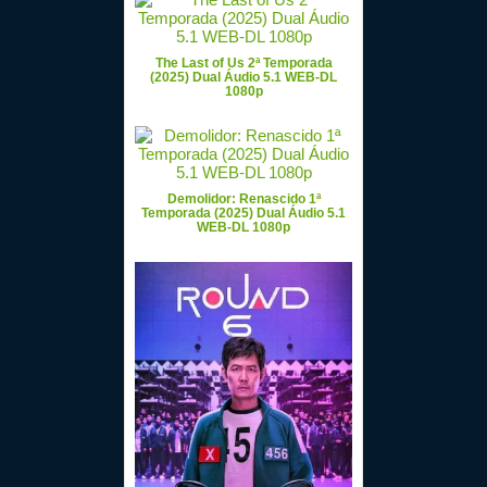
The Last of Us 2ª Temporada
(2025) Dual Áudio 5.1 WEB-DL
1080p
Demolidor: Renascido 1ª
Temporada (2025) Dual Áudio 5.1
WEB-DL 1080p