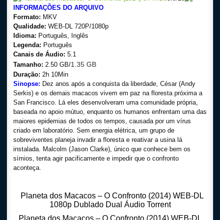
INFORMAÇÕES DO ARQUIVO
Formato:
MKV
Qualidade:
WEB-DL 720P/1080p
Idioma:
Português, Inglês
Legenda:
Português
Canais de Áudio:
5.1
1.35 GB
Tamanho:
2.50 GB/
Duração:
2h 10Min
Sinopse:
Dez anos após a conquista da liberdade, César (Andy
Serkis) e os demais macacos vivem em paz na floresta próxima a
San Francisco. Lá eles desenvolveram uma comunidade própria,
baseada no apoio mútuo, enquanto os humanos enfrentam uma das
maiores epidemias de todos os tempos, causada por um vírus
criado em laboratório. Sem energia elétrica, um grupo de
sobreviventes planeja invadir a floresta e reativar a usina lá
instalada. Malcolm (Jason Clarke), único que conhece bem os
símios, tenta agir pacificamente e impedir que o confronto
aconteça.
Planeta dos Macacos – O Confronto (2014) WEB-DL
1080p Dublado Dual Áudio Torrent
Planeta dos Macacos – O Confronto (2014) WEB-DL