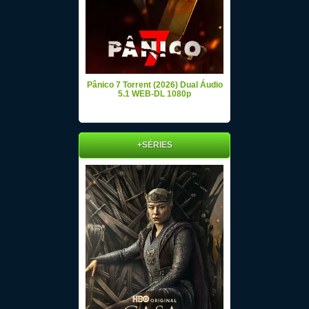
Pânico 7 Torrent (2026) Dual Áudio
5.1 WEB-DL 1080p
+SÉRIES