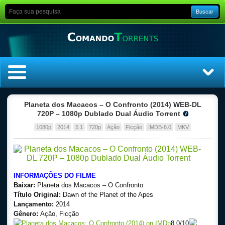
Buscar
Home
Planeta dos Macacos – O Confronto (2014) WEB-DL
720P – 1080p Dublado Dual Áudio Torrent
Top Filmes
1080p
2014
5.1
720p
Ação
Ficção
IMDB-8.0
MKV
Top Séries
Filmes
INFORMAÇÕES DO FILME
Baixar:
Planeta dos Macacos – O Confronto
Dublado
Título Original:
Dawn of the Planet of the Apes
Lançamento:
2014
Gênero:
Ação, Ficção
Legendado
8.0
/10