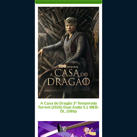
A Casa do Dragão 3ª Temporada
Torrent (2026) Dual Áudio 5.1 WEB-
DL 1080p