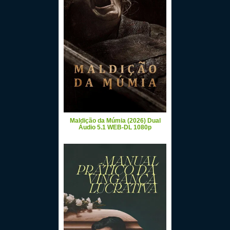
Maldição da Múmia (2026) Dual
Áudio 5.1 WEB-DL 1080p