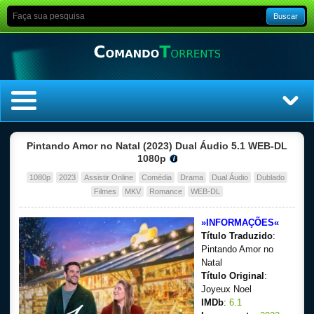
Buscar
Home
Pintando Amor no Natal (2023) Dual Áudio 5.1 WEB-DL
1080p
Top Filmes
1080p
2023
Assistir Online
Comédia
Drama
Dual Áudio
Dublado
Filmes
MKV
Romance
WEB-DL
Top Séries
»INFORMAÇÕES«
Título Traduzido
:
Filmes
Pintando Amor no
Natal
Dublado
Título Original
:
Joyeux Noel
Legendado
IMDb
:
6.1