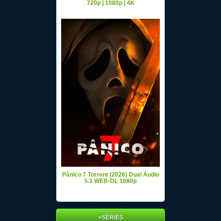
720p | 1080p | 4K
Pânico 7 Torrent (2026) Dual Áudio
5.1 WEB-DL 1080p
+SÉRIES