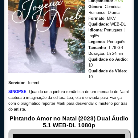
Lançamento:
2023
Gênero
: Comédia,
Romance, Drama
Formato
: MKV
Qualidade
: WEB-DL
Idioma
: Portugues |
Inglês
Legenda
: Português
Tamanho
: 1.78 GB
Duração
: 1h 24min
Qualidade do Áudio
:
10
Qualidade de Vídeo
:
10
Servidor
: Torrent
SINOPSE
: Quando uma pintura romântica de um mercado de Natal
captura a imaginação da editora Lea, ela é enviada para França
com o pragmático repórter Mark para desvendar o mistério por trás
do artista.
Pintando Amor no Natal (2023) Dual Áudio
5.1 WEB-DL 1080p