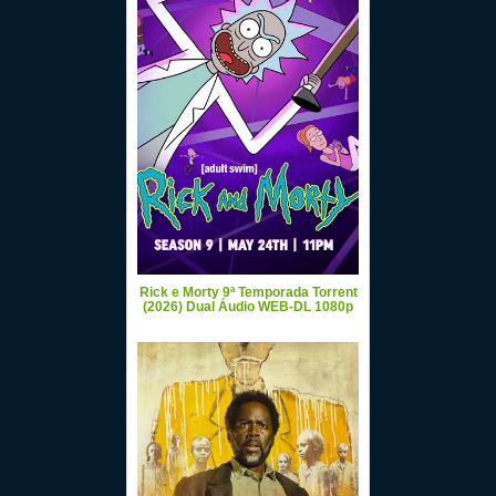
Rick e Morty 9ª Temporada Torrent
(2026) Dual Áudio WEB-DL 1080p