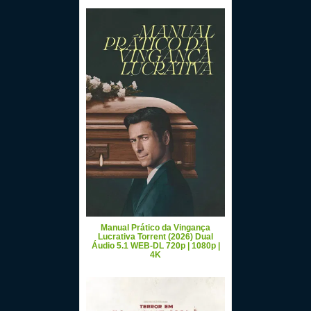
Manual Prático da Vingança
Lucrativa Torrent (2026) Dual
Áudio 5.1 WEB-DL 720p | 1080p |
4K