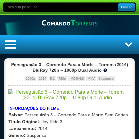
Buscar
Home
Perseguição 3 – Correndo Para a Morte – Torrent (2014)
BluRay 720p – 1080p Dual Áudio
Top Filmes
1080p
2014
5.1
720p
IMDB-4.8
MKV
Suspense
Top Séries
Filmes
INFORMAÇÕES DO FILME
Baixar:
Perseguição 3 – Correndo Para a Morte Sem Cortes
Dublado
Título Original:
Joy Ride 3
Lançamento:
2014
Legendado
Gênero:
Suspense