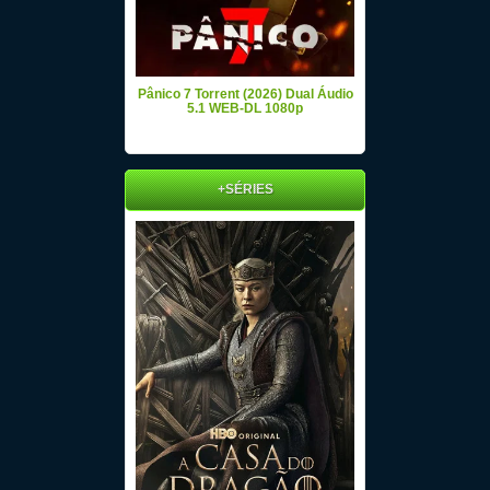
Pânico 7 Torrent (2026) Dual Áudio
5.1 WEB-DL 1080p
+SÉRIES