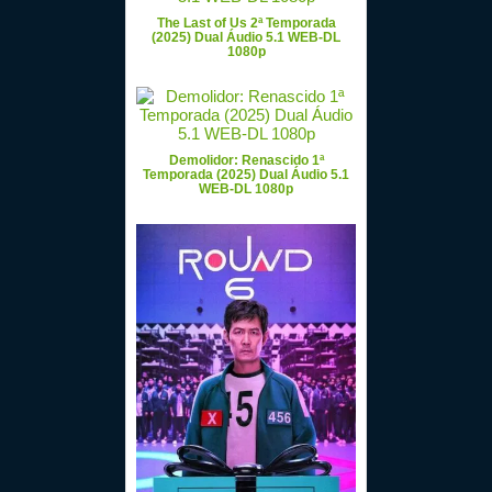
The Last of Us 2ª Temporada
(2025) Dual Áudio 5.1 WEB-DL
1080p
Demolidor: Renascido 1ª
Temporada (2025) Dual Áudio 5.1
WEB-DL 1080p