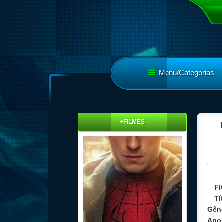
Menu/Categorias
+FILMES
F
Tí
Gên
Ano