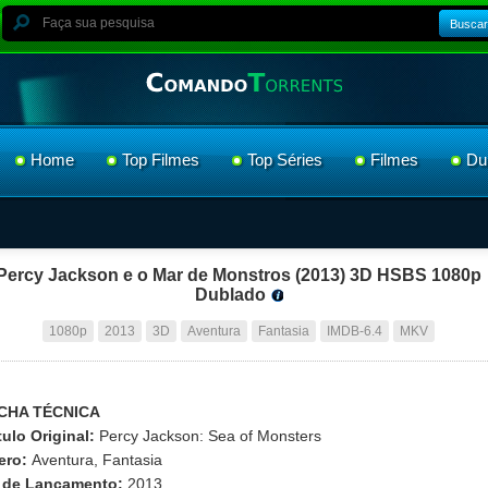
Buscar
Home
Top Filmes
Top Séries
Filmes
Du
Percy Jackson e o Mar de Monstros (2013) 3D HSBS 1080p
Dublado
1080p
2013
3D
Aventura
Fantasia
IMDB-6.4
MKV
ICHA TÉCNICA
tulo Original:
Percy Jackson: Sea of Monsters
ero:
Aventura, Fantasia
 de Lançamento:
2013