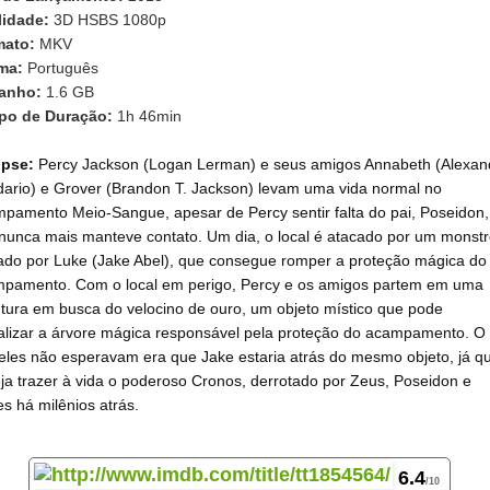
idade:
3D HSBS 1080p
mato:
MKV
oma:
Português
anho:
1.6 GB
po de Duração:
1h 46min
opse:
Percy Jackson (Logan Lerman) e seus amigos Annabeth (Alexan
ario) e Grover (Brandon T. Jackson) levam uma vida normal no
pamento Meio-Sangue, apesar de Percy sentir falta do pai, Poseidon,
nunca mais manteve contato. Um dia, o local é atacado por um monst
ado por Luke (Jake Abel), que consegue romper a proteção mágica do
pamento. Com o local em perigo, Percy e os amigos partem em uma
tura em busca do velocino de ouro, um objeto místico que pode
talizar a árvore mágica responsável pela proteção do acampamento. O
eles não esperavam era que Jake estaria atrás do mesmo objeto, já q
ja trazer à vida o poderoso Cronos, derrotado por Zeus, Poseidon e
s há milênios atrás.
6.4
/10