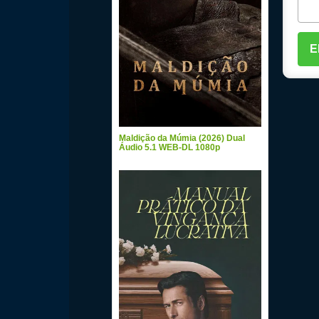
Maldição da Múmia (2026) Dual
Áudio 5.1 WEB-DL 1080p