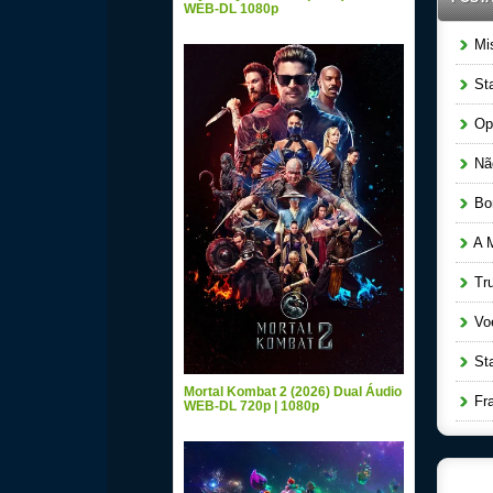
WEB-DL 1080p
Mis
Sta
Ope
Não
Bom
A M
Tru
Voe
Star
Mortal Kombat 2 (2026) Dual Áudio
Fra
WEB-DL 720p | 1080p