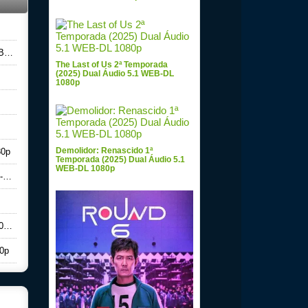
0p
The Last of Us 2ª Temporada
(2025) Dual Áudio 5.1 WEB-DL
1080p
Demolidor: Renascido 1ª
80p
Temporada (2025) Dual Áudio 5.1
WEB-DL 1080p
p
0p
80p