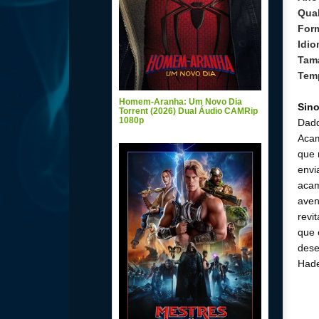
Qual
For
Idi
Tam
Tem
Homem-Aranha: Um Novo Dia
Sin
Torrent (2026) Dual Áudio CAMRip
1080p
Dadd
Acam
que 
envi
acam
aven
revi
que 
dese
Hade