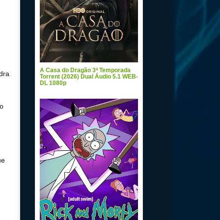
A Casa do Dragão 3ª Temporada
dra
Torrent (2026) Dual Áudio 5.1 WEB-
DL 1080p
ro
ue