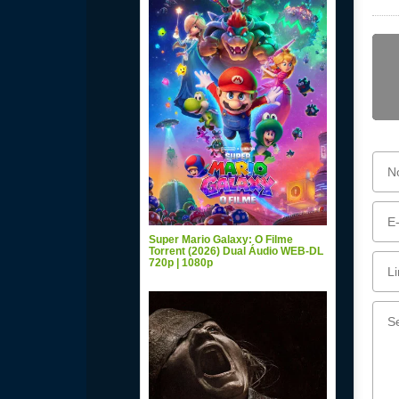
Super Mario Galaxy: O Filme
Torrent (2026) Dual Áudio WEB-DL
720p | 1080p