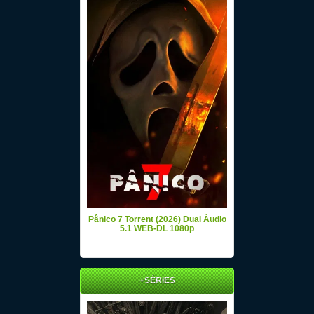
Pânico 7 Torrent (2026) Dual Áudio
5.1 WEB-DL 1080p
+SÉRIES