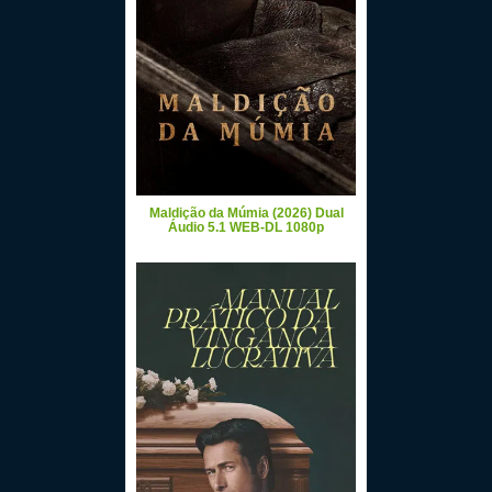
Maldição da Múmia (2026) Dual
Áudio 5.1 WEB-DL 1080p