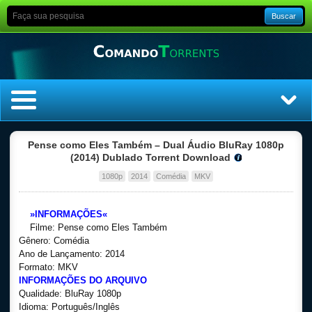
Buscar
Home
Pense como Eles Também – Dual Áudio BluRay 1080p
(2014) Dublado Torrent Download
Top Filmes
1080p
2014
Comédia
MKV
Top Séries
»INFORMAÇÕES«
Filme: Pense como Eles Também
Filmes
Gênero: Comédia
Ano de Lançamento: 2014
Formato: MKV
Dublado
INFORMAÇÕES DO ARQUIVO
Qualidade: BluRay 1080p
Legendado
Idioma: Português/Inglês