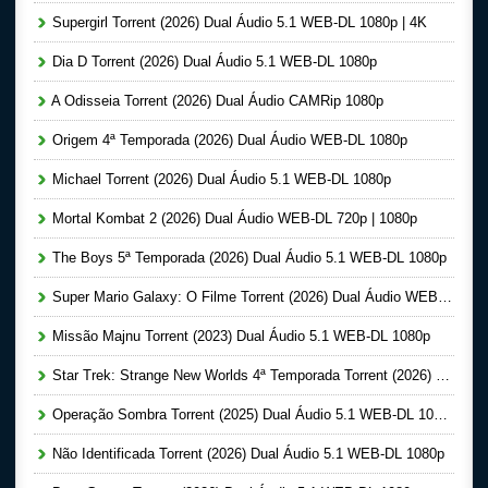
Supergirl Torrent (2026) Dual Áudio 5.1 WEB-DL 1080p | 4K
Dia D Torrent (2026) Dual Áudio 5.1 WEB-DL 1080p
A Odisseia Torrent (2026) Dual Áudio CAMRip 1080p
Origem 4ª Temporada (2026) Dual Áudio WEB-DL 1080p
Michael Torrent (2026) Dual Áudio 5.1 WEB-DL 1080p
Mortal Kombat 2 (2026) Dual Áudio WEB-DL 720p | 1080p
The Boys 5ª Temporada (2026) Dual Áudio 5.1 WEB-DL 1080p
Super Mario Galaxy: O Filme Torrent (2026) Dual Áudio WEB-DL 720p | 1080p
Missão Majnu Torrent (2023) Dual Áudio 5.1 WEB-DL 1080p
Star Trek: Strange New Worlds 4ª Temporada Torrent (2026) Dual Áudio 5.1 WEB-DL 1080p
Operação Sombra Torrent (2025) Dual Áudio 5.1 WEB-DL 1080p
Não Identificada Torrent (2026) Dual Áudio 5.1 WEB-DL 1080p