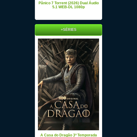
Pânico 7 Torrent (2026) Dual Áudio
5.1 WEB-DL 1080p
+SÉRIES
A Casa do Dragão 3ª Temporada