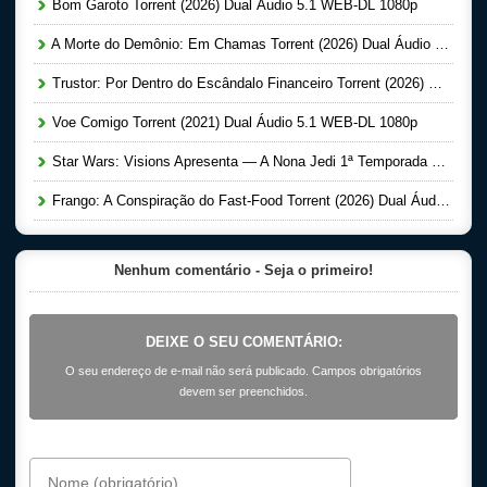
Bom Garoto Torrent (2026) Dual Áudio 5.1 WEB-DL 1080p
A Morte do Demônio: Em Chamas Torrent (2026) Dual Áudio WEB-DL 720p | 1080p
Trustor: Por Dentro do Escândalo Financeiro Torrent (2026) Dual Áudio 5.1 WEB-DL 1080p
Voe Comigo Torrent (2021) Dual Áudio 5.1 WEB-DL 1080p
Star Wars: Visions Apresenta — A Nona Jedi 1ª Temporada Completa Torrent (2026) Dual Áudio 5.1 WEB-DL 1080p
Frango: A Conspiração do Fast-Food Torrent (2026) Dual Áudio 5.1 WEB-DL 1080p
Nenhum comentário - Seja o primeiro!
DEIXE O SEU COMENTÁRIO:
O seu endereço de e-mail não será publicado. Campos obrigatórios
devem ser preenchidos.