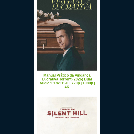
Manual Prático da Vingança
Lucrativa Torrent (2026) Dual
Áudio 5.1 WEB-DL 720p | 1080p |
4K