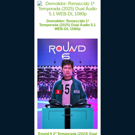
Demolidor: Renascido 1ª
Temporada (2025) Dual Áudio 5.1
WEB-DL 1080p
Round 6 2ª Temporada (2024) Dual