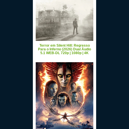
Terror em Silent Hill: Regresso
Para o Inferno (2026) Dual Áudio
5.1 WEB-DL 720p | 1080p | 4K