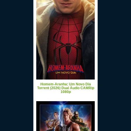
Homem-Aranha: Um Novo Dia
Torrent (2026) Dual Áudio CAMRip
1080p