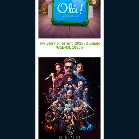
Toy Story 5 Torrent (2026) Dublado
WEB-DL 1080p