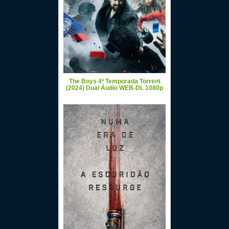
The Boys 4ª Temporada Torrent
(2024) Dual Áudio WEB-DL 1080p