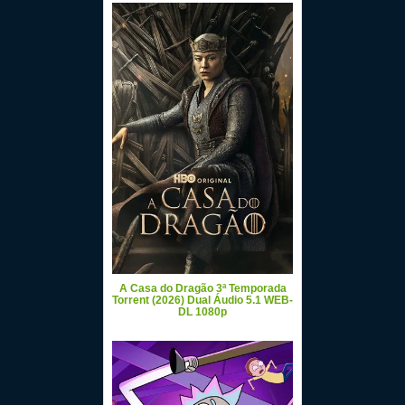
A Casa do Dragão 3ª Temporada
Torrent (2026) Dual Áudio 5.1 WEB-
DL 1080p