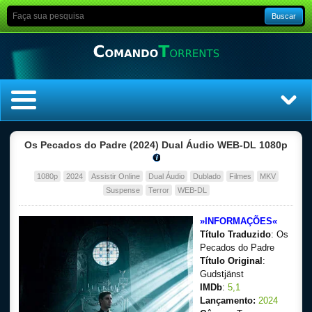
Buscar
Home
Os Pecados do Padre (2024) Dual Áudio WEB-DL 1080p
Top Filmes
1080p
2024
Assistir Online
Dual Áudio
Dublado
Filmes
MKV
Suspense
Terror
WEB-DL
Top Séries
»INFORMAÇÕES«
Título Traduzido
: Os
Filmes
Pecados do Padre
Título Original
:
Dublado
Gudstjänst
IMDb
:
5,1
Legendado
Lançamento:
2024