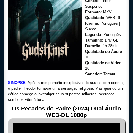
Gênero
: Terror,
Suspense
Formato
: MKV
Qualidade
: WEB-DL
Idioma
: Portugues |
Sueco
Legenda
: Português
Tamanho
: 1.47 GB
Duração
: 1h 28min
Qualidade do Áudio
:
10
Qualidade de Vídeo
:
10
Servidor
: Torrent
SINOPSE
: Após a recuperação inexplicável de sua esposa doente,
o padre Theodor torna-se uma sensação religiosa. Mas quando um
cético começa a investigar seus supostos milagres, segredos
sombrios vêm à tona.
Os Pecados do Padre (2024) Dual Áudio
WEB-DL 1080p