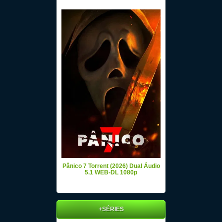
Pânico 7 Torrent (2026) Dual Áudio
5.1 WEB-DL 1080p
+SÉRIES