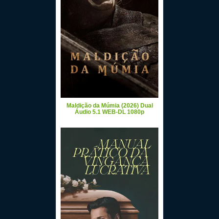
Maldição da Múmia (2026) Dual
Áudio 5.1 WEB-DL 1080p