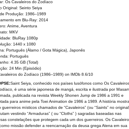
ar: Os Cavaleiros do Zodíaco
lo Original: Seinto Seiya
de Produção: 1986–1989
amento em Blu-Ray: 2014
ro: Anime, Aventura
mato: MKV
idade: BluRay 1080p
lução: 1440 x 1080
ma: Português (Álamo / Gota Mágica), Japonês
nda: Português
nho: 4.35 GB (Total)
ção: 24 Min (Episódio)
avaleiros do Zodíaco (1986–1989) on IMDb 8.6/10
OPSE:
Saint Seiya, conhecido nos países lusófonos como Os Cavaleiro
odíaco, é uma série japonesa de mangá, escrita e ilustrada por Masam
mada, publicada na revista Weekly Shonen Jump de 1986 a 1991 e
tada para anime pela Toei Animation de 1986 a 1989. A história mostr
o guerreiros místicos chamados de “Cavaleiros” (ou “Saints” no original
lutam vestindo “Armaduras” ( ou “Cloths” ) sagradas baseadas nas
rsas constelações que protegem cada um dos guerreiros. Os Cavaleir
como missão defender a reencarnação da deusa grega Atena em sua