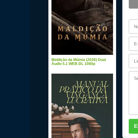
Maldição da Múmia (2026) Dual
Áudio 5.1 WEB-DL 1080p