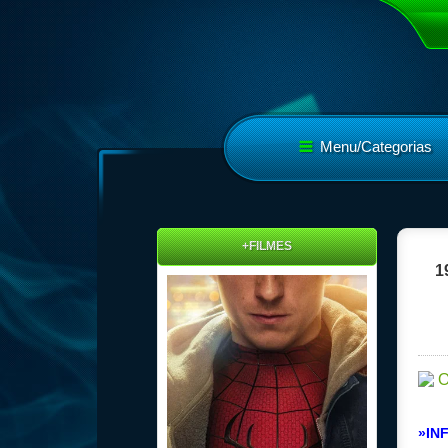
Menu/Categorias
+FILMES
1
»IN