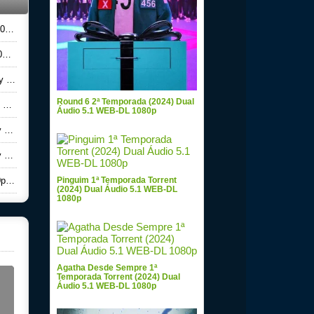
oa
t
io
Round 6 2ª Temporada (2024) Dual
t
Áudio 5.1 WEB-DL 1080p
ad
ad
do
Pinguim 1ª Temporada Torrent
(2024) Dual Áudio 5.1 WEB-DL
1080p
Agatha Desde Sempre 1ª
Temporada Torrent (2024) Dual
Áudio 5.1 WEB-DL 1080p