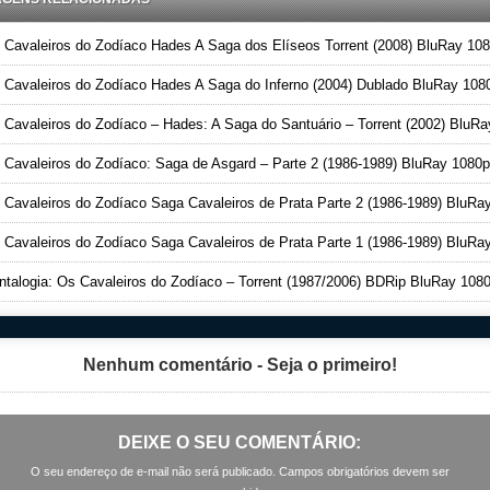
avaleiros do Zodíaco Hades A Saga dos Elíseos Torrent (2008) BluRay 1080p Dual Áudio Downl
avaleiros do Zodíaco Hades A Saga do Inferno (2004) Dublado BluRay 1080p Download Torren
avaleiros do Zodíaco – Hades: A Saga do Santuário – Torrent (2002) BluRay 1080p Dual Áud
avaleiros do Zodíaco: Saga de Asgard – Parte 2 (1986-1989) BluRay 1080p Dual Áudio Dublado Torren
valeiros do Zodíaco Saga Cavaleiros de Prata Parte 2 (1986-1989) BluRay 1080p Dual Áudio Dublado Torrent Downlo
valeiros do Zodíaco Saga Cavaleiros de Prata Parte 1 (1986-1989) BluRay 1080p Dual Áudio Dublado Torrent Downlo
alogia: Os Cavaleiros do Zodíaco – Torrent (1987/2006) BDRip BluRay 1080p 5.1 Torrent Dubla
Nenhum comentário - Seja o primeiro!
DEIXE O SEU COMENTÁRIO:
O seu endereço de e-mail não será publicado. Campos obrigatórios devem ser