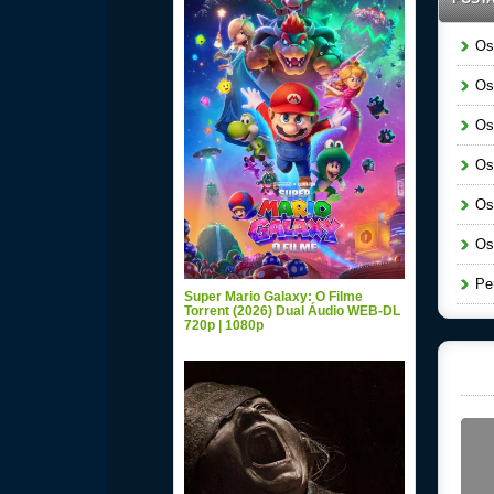
Os C
Os C
Os C
Os C
Os Ca
Os Ca
Pent
Super Mario Galaxy: O Filme
Torrent (2026) Dual Áudio WEB-DL
720p | 1080p