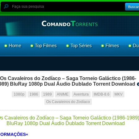
Buscar
Home
Top Filmes
Top Séries
Filmes
Du
Os Cavaleiros do Zodíaco – Saga Torneio Galáctico (1986-
989) BluRay 1080p Dual Áudio Dublado Torrent Download
1080p
1986
1989
ANIME
Aventura
IMDB-8.6
MKV
Os Cavaleiros do Zodíaco
FORMAÇÕES«