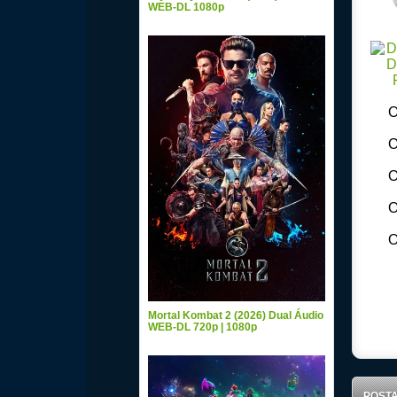
WEB-DL 1080p
O
O
O
O
O
Down
Mortal Kombat 2 (2026) Dual Áudio
WEB-DL 720p | 1080p
POST