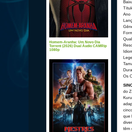
Baix
Títu
Ano 
Lanç
Gêne
For
Qual
Homem-Aranha: Um Novo Dia
Reso
Torrent (2026) Dual Áudio CAMRip
1080p
Idio
Lege
Tama
Dura
Os C
SIN
do Z
Kuru
adap
cinc
que 
dive
têm 