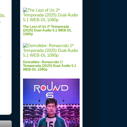
The Last of Us 2ª Temporada
(2025) Dual Áudio 5.1 WEB-DL
1080p
)
)
)
Demolidor: Renascido 1ª
Temporada (2025) Dual Áudio 5.1
)
WEB-DL 1080p
)
ual