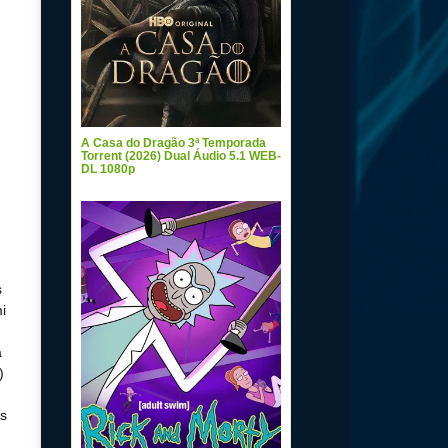
A Casa do Dragão 3ª Temporada
Torrent (2026) Dual Áudio 5.1 WEB-
DL 1080p
s
i
a
)
os