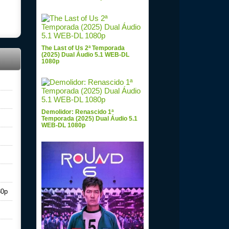
The Last of Us 2ª Temporada
(2025) Dual Áudio 5.1 WEB-DL
1080p
Demolidor: Renascido 1ª
Temporada (2025) Dual Áudio 5.1
WEB-DL 1080p
80p