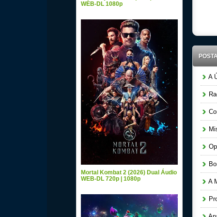
WEB-DL 1080p
POST
A Ú
Raq
Cor
Mis
Ope
Bom
Mortal Kombat 2 (2026) Dual Áudio
WEB-DL 720p | 1080p
A M
Pro
Apa