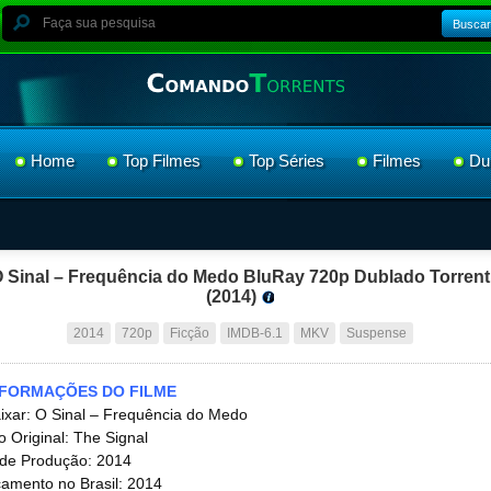
Buscar
Home
Top Filmes
Top Séries
Filmes
Du
 Sinal – Frequência do Medo BluRay 720p Dublado Torrent
(2014)
2014
720p
Ficção
IMDB-6.1
MKV
Suspense
NFORMAÇÕES DO FILME
ixar: O Sinal – Frequência do Medo
lo Original: The Signal
de Produção: 2014
amento no Brasil: 2014