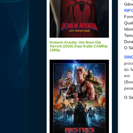
Gêne
INF
For
Qual
Idio
Tam
Dura
Homem-Aranha: Um Novo Dia
Torrent (2026) Dual Áudio CAMRip
O Si
1080p
SIN
proc
do M
em u
(Bre
pesa
O Si