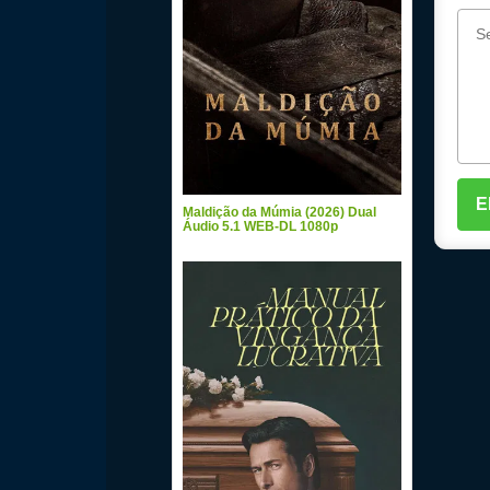
Maldição da Múmia (2026) Dual
Áudio 5.1 WEB-DL 1080p