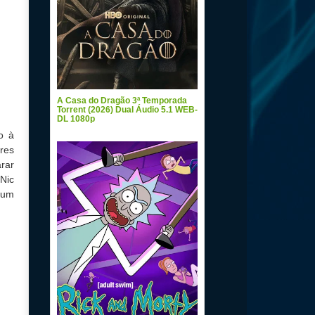
A Casa do Dragão 3ª Temporada
Torrent (2026) Dual Áudio 5.1 WEB-
DL 1080p
o à
res
rar
Nic
 um