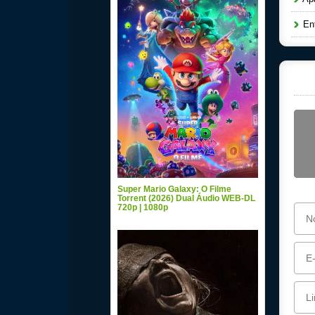
Ent
Super Mario Galaxy: O Filme
Torrent (2026) Dual Áudio WEB-DL
720p | 1080p