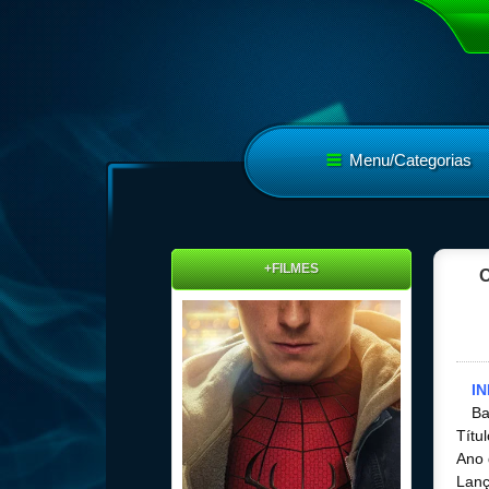
Menu/Categorias
+FILMES
O
I
Ba
Títu
Ano 
Lanç