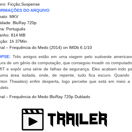
ro: Ficção,Suspense
ORMAÇÕES DO ARQUIVO
mato: MKV
idade: BluRay 720p
ma: Português
anho: 814 MB
ção: 1h 37Min.
nal – Frequência do Medo (2014) on IMDb 6.1/10
OPSE:
Três amigos estão em uma viagem pelo sudoeste american
ura de um gênio da computação, que conseguiu invadir os computado
IT e expôr uma série de falhas de segurança. Eles acabam indo pa
ma área isolada, onde, de repente, tudo fica escuro. Quando 
nton Thwaites) enfim desperta, logo percebe que está em meio a
delo.
nal – Frequência do Medo BluRay 720p Dublado