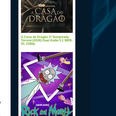
A Casa do Dragão 3ª Temporada
Torrent (2026) Dual Áudio 5.1 WEB-
DL 1080p
m
o