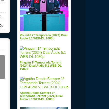
0p
80p
Round 6 2ª Temporada (2024) Dual
Áudio 5.1 WEB-DL 1080p
Pinguim 1ª Temporada Torrent
(2024) Dual Áudio 5.1 WEB-DL
1080p
Agatha Desde Sempre 1ª
Temporada Torrent (2024) Dual
Áudio 5.1 WEB-DL 1080p