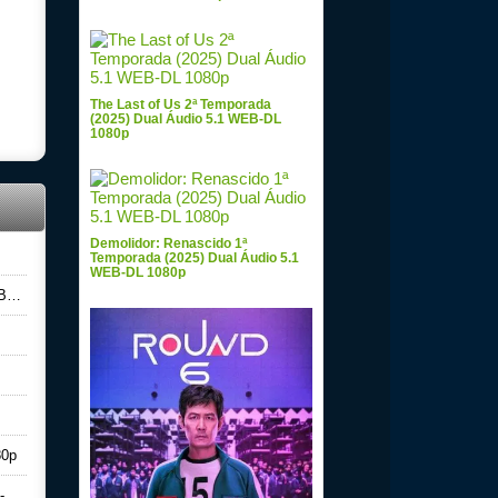
The Last of Us 2ª Temporada
(2025) Dual Áudio 5.1 WEB-DL
1080p
Demolidor: Renascido 1ª
Temporada (2025) Dual Áudio 5.1
WEB-DL 1080p
0p
80p
p