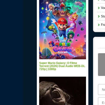
Voe
Star
Fra
Super Mario Galaxy: O Filme
Torrent (2026) Dual Áudio WEB-DL
720p | 1080p