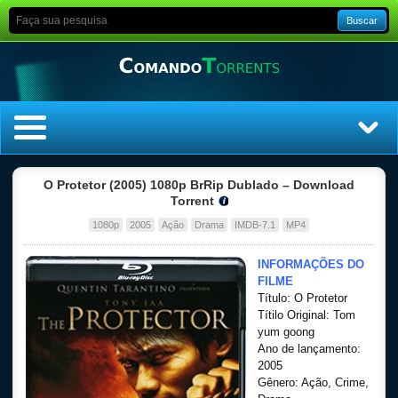
Buscar
Home
O Protetor (2005) 1080p BrRip Dublado – Download
Torrent
Top Filmes
1080p
2005
Ação
Drama
IMDB-7.1
MP4
Top Séries
INFORMAÇÕES DO
FILME
Título: O Protetor
Filmes
Títilo Original: Tom
yum goong
Dublado
Ano de lançamento:
2005
Gênero: Ação, Crime,
Legendado