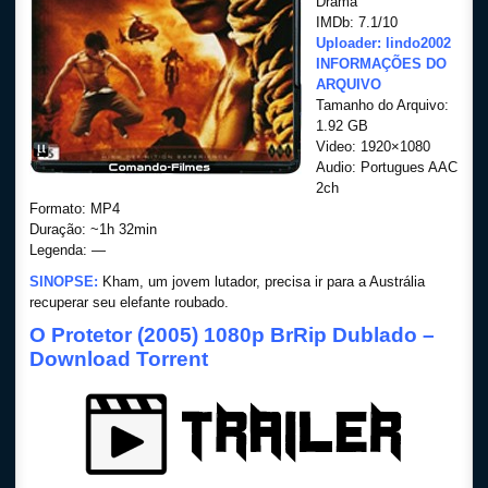
Drama
IMDb: 7.1/10
Uploader: lindo2002
INFORMAÇÕES DO
ARQUIVO
Tamanho do Arquivo:
1.92 GB
Video: 1920×1080
Audio: Portugues AAC
2ch
Formato: MP4
Duração: ~1h 32min
Legenda: —
SINOPSE:
Kham, um jovem lutador, precisa ir para a Austrália
recuperar seu elefante roubado.
O Protetor (2005) 1080p BrRip Dublado –
Download Torrent