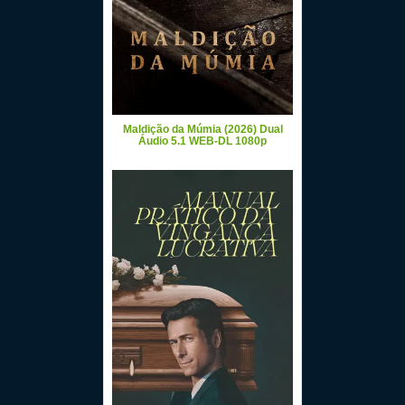
Maldição da Múmia (2026) Dual
Áudio 5.1 WEB-DL 1080p