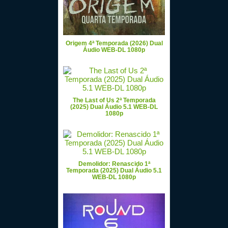
Origem 4ª Temporada (2026) Dual
Áudio WEB-DL 1080p
The Last of Us 2ª Temporada
(2025) Dual Áudio 5.1 WEB-DL
1080p
Demolidor: Renascido 1ª
Temporada (2025) Dual Áudio 5.1
WEB-DL 1080p