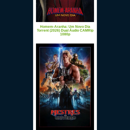
Homem-Aranha: Um Novo Dia
Torrent (2026) Dual Áudio CAMRip
1080p