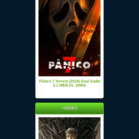
Pânico 7 Torrent (2026) Dual Áudio
5.1 WEB-DL 1080p
+SÉRIES