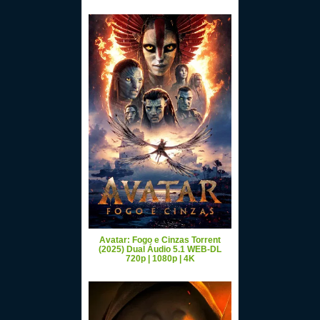
Avatar: Fogo e Cinzas Torrent
(2025) Dual Áudio 5.1 WEB-DL
720p | 1080p | 4K