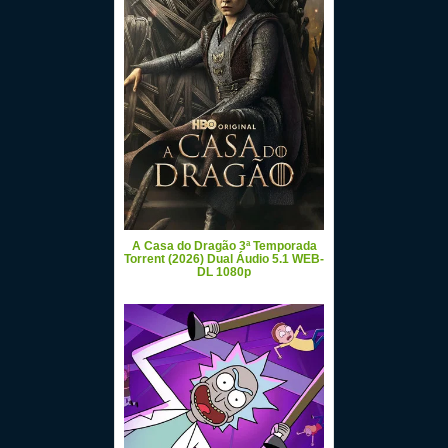
A Casa do Dragão 3ª Temporada
Torrent (2026) Dual Áudio 5.1 WEB-
DL 1080p