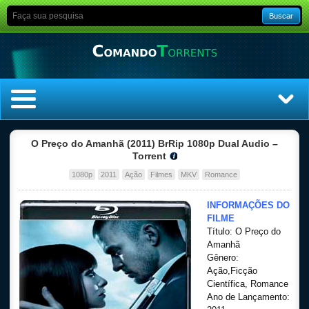
Buscar
Home
O Preço do Amanhã (2011) BrRip 1080p Dual Audio –
Torrent
Top Filmes
1080p
2011
Ação
Filmes
MKV
Romance
Top Séries
INFORMAÇÕES DO
FILME
Título: O Preço do
Filmes
Amanhã
Gênero:
Dublado
Ação,Ficção
Científica, Romance
Ano de Lançamento:
Legendado