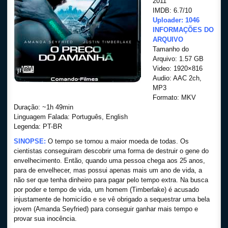
2011
IMDB: 6.7/10
Uploader: 1046
INFORMAÇÕES DO
ARQUIVO
Tamanho do
Arquivo: 1.57 GB
Video: 1920×816
Audio: AAC 2ch,
MP3
Formato: MKV
Duração: ~1h 49min
Linguagem Falada: Português, English
Legenda: PT-BR
SINOPSE:
O tempo se tornou a maior moeda de todas. Os
cientistas conseguiram descobrir uma forma de destruir o gene do
envelhecimento. Então, quando uma pessoa chega aos 25 anos,
para de envelhecer, mas possui apenas mais um ano de vida, a
não ser que tenha dinheiro para pagar pelo tempo extra. Na busca
por poder e tempo de vida, um homem (Timberlake) é acusado
injustamente de homicídio e se vê obrigado a sequestrar uma bela
jovem (Amanda Seyfried) para conseguir ganhar mais tempo e
provar sua inocência.