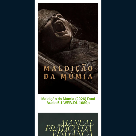
Maldição da Múmia (2026) Dual
Áudio 5.1 WEB-DL 1080p