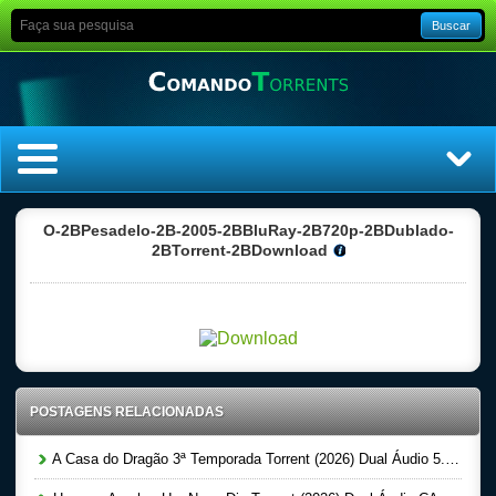
Buscar
Home
O-2BPesadelo-2B-2005-2BBluRay-2B720p-2BDublado-
2BTorrent-2BDownload
Top Filmes
Top Séries
Filmes
POSTAGENS RELACIONADAS
Dublado
A Casa do Dragão 3ª Temporada Torrent (2026) Dual Áudio 5.1 WEB-DL 1080p
Legendado