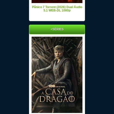
Pânico 7 Torrent (2026) Dual Áudio
5.1 WEB-DL 1080p
+SÉRIES