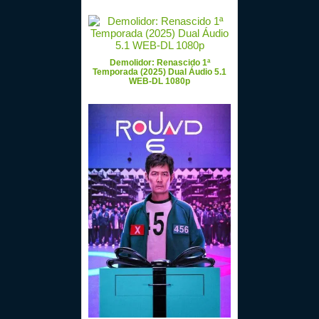
Demolidor: Renascido 1ª
Temporada (2025) Dual Áudio 5.1
WEB-DL 1080p