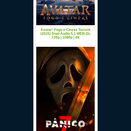
Avatar: Fogo e Cinzas Torrent
(2025) Dual Áudio 5.1 WEB-DL
720p | 1080p | 4K