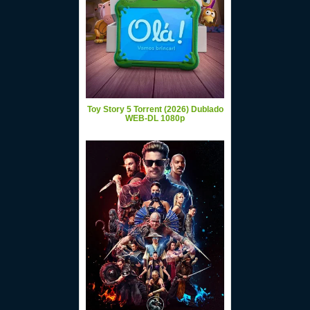
Toy Story 5 Torrent (2026) Dublado
WEB-DL 1080p