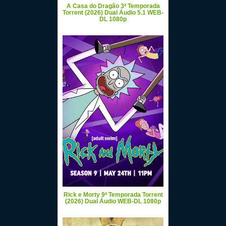
A Casa do Dragão 3ª Temporada
Torrent (2026) Dual Áudio 5.1 WEB-
DL 1080p
Rick e Morty 9ª Temporada Torrent
(2026) Dual Áudio WEB-DL 1080p