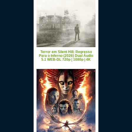
Terror em Silent Hill: Regresso
Para o Inferno (2026) Dual Áudio
5.1 WEB-DL 720p | 1080p | 4K