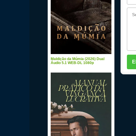
Maldição da Múmia (2026) Dual
Áudio 5.1 WEB-DL 1080p