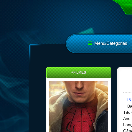
Menu/Categorias
+FILMES
I
Ba
Títu
Ano 
Lanç
Gêne