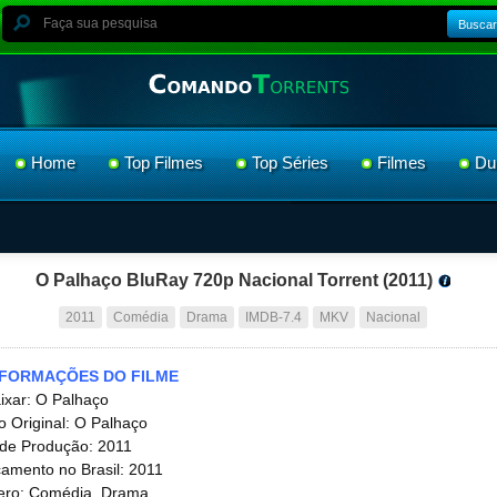
Buscar
Home
Top Filmes
Top Séries
Filmes
Du
O Palhaço BluRay 720p Nacional Torrent (2011)
2011
Comédia
Drama
IMDB-7.4
MKV
Nacional
NFORMAÇÕES DO FILME
ixar: O Palhaço
lo Original: O Palhaço
de Produção: 2011
amento no Brasil: 2011
ro: Comédia, Drama