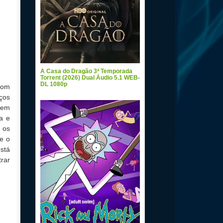
A Casa do Dragão 3ª Temporada
Torrent (2026) Dual Áudio 5.1 WEB-
DL 1080p
com
ços
sem
a e
 os
e o
stá
rar