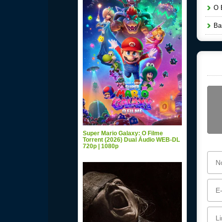
O B
Bar
Super Mario Galaxy: O Filme
Torrent (2026) Dual Áudio WEB-DL
720p | 1080p