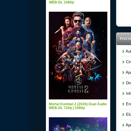
WEB-DL 1080p
POST
Aut
Cin
Apa
Do 
Inf
Enc
Mortal Kombat 2 (2026) Dual Áudio
WEB-DL 720p | 1080p
Eli
Ape