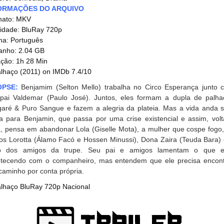
ORMAÇÕES DO ARQUIVO
mato: MKV
idade: BluRay 720p
ma: Português
nho: 2.04 GB
ção: 1h 28 Min
lhaço (2011) on IMDb 7.4/10
OPSE:
Benjamim (Selton Mello) trabalha no Circo Esperança junto 
pai Valdemar (Paulo José). Juntos, eles formam a dupla de palha
aré & Puro Sangue e fazem a alegria da plateia. Mas a vida anda 
a para Benjamin, que passa por uma crise existencial e assim, volt
, pensa em abandonar Lola (Giselle Mota), a mulher que cospe fogo,
os Lorotta (Álamo Facó e Hossen Minussi), Dona Zaira (Teuda Bara) 
to dos amigos da trupe. Seu pai e amigos lamentam o que e
tecendo com o companheiro, mas entendem que ele precisa encont
caminho por conta própria.
lhaço BluRay 720p Nacional