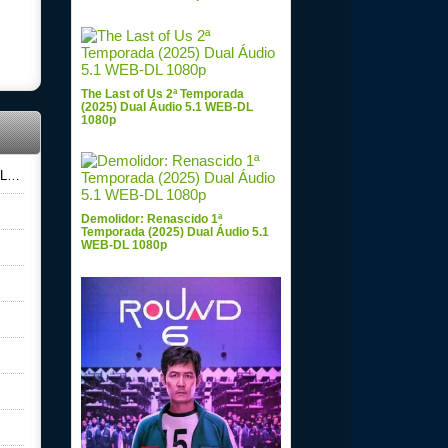
The Last of Us 2ª Temporada
(2025) Dual Áudio 5.1 WEB-DL
1080p
0p
Demolidor: Renascido 1ª
Temporada (2025) Dual Áudio 5.1
WEB-DL 1080p