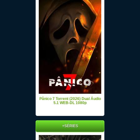
Pânico 7 Torrent (2026) Dual Áudio
5.1 WEB-DL 1080p
+SÉRIES