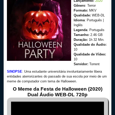
Lançamento:
2020
Gênero
: Terror
Formato:
MKV
Qualidade:
WEB-DL
Idioma
: Português |
Inglês
Legenda
: Português
Tamanho:
2.46 GB
Duração:
1h 32 Min.
Qualidade do Áudio:
10
Qualidade de Vídeo:
10
Servidor:
Torrent
SINOPSE
: Uma estudante universitária involuntariamente libera
entidades aterrorizantes do passado de sua escola por meio de um
meme de computador com tema de Halloween.
O Meme da Festa de Halloween (2020)
Dual Áudio WEB-DL 720p