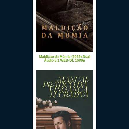
Maldição da Múmia (2026) Dual
Áudio 5.1 WEB-DL 1080p