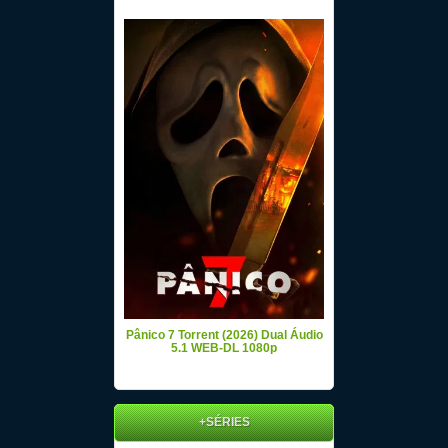
Pânico 7 Torrent (2026) Dual Áudio
5.1 WEB-DL 1080p
+SÉRIES