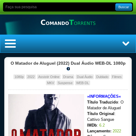
Buscar
Home
O Matador de Aluguel (2022) Dual Áudio WEB-DL 1080p
Top Filmes
1080p
2022
Assistir Online
Drama
Dual Áudio
Dublado
Filmes
MKV
Suspense
WEB-DL
Top Séries
»INFORMAÇÕES«
Título Traduzido
: O
Filmes
Matador de Aluguel
Título Original
:
Dublado
Cattivo Sangue
IMDb
:
6.2
Legendado
Lançamento:
2022