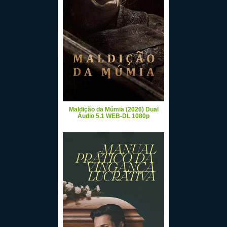
Maldição da Múmia (2026) Dual
Áudio 5.1 WEB-DL 1080p