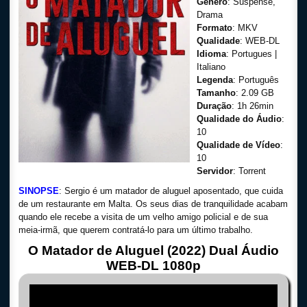
Gênero
: Suspense,
Drama
Formato
: MKV
Qualidade
: WEB-DL
Idioma
: Portugues |
Italiano
Legenda
: Português
Tamanho
: 2.09 GB
Duração
: 1h 26min
Qualidade do Áudio
:
10
Qualidade de Vídeo
:
10
Servidor
: Torrent
SINOPSE
: Sergio é um matador de aluguel aposentado, que cuida
de um restaurante em Malta. Os seus dias de tranquilidade acabam
quando ele recebe a visita de um velho amigo policial e de sua
meia-irmã, que querem contratá-lo para um último trabalho.
O Matador de Aluguel (2022) Dual Áudio
WEB-DL 1080p