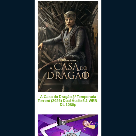
A Casa do Dragão 3ª Temporada
Torrent (2026) Dual Áudio 5.1 WEB-
DL 1080p