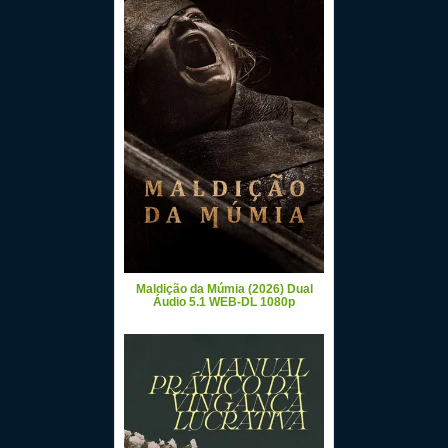
Maldição da Múmia (2026) Dual
Áudio 5.1 WEB-DL 1080p