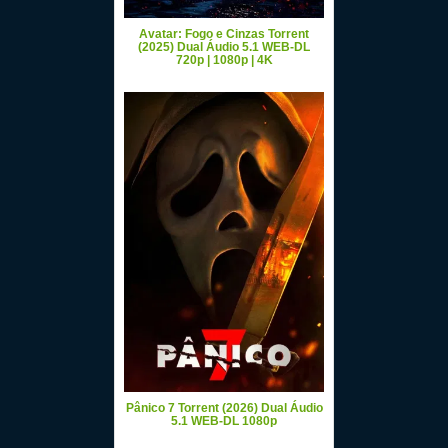
Avatar: Fogo e Cinzas Torrent
(2025) Dual Áudio 5.1 WEB-DL
720p | 1080p | 4K
Pânico 7 Torrent (2026) Dual Áudio
5.1 WEB-DL 1080p