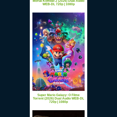
Mortal Kombat 2 (2026) Dual Áudio
WEB-DL 720p | 1080p
Super Mario Galaxy: O Filme
Torrent (2026) Dual Áudio WEB-DL
720p | 1080p