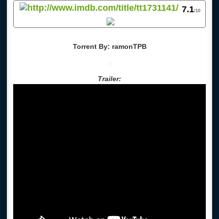
7.1
/10
Torrent By: ramonTPB
Trailer: