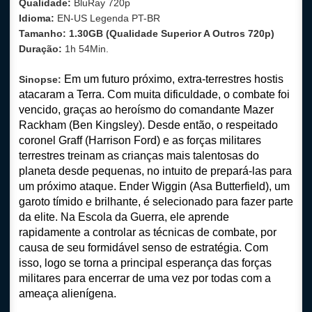
Qualidade:
BluRay 720p
Idioma:
EN-US Legenda PT-BR
Tamanho: 1.30GB (Qualidade Superior A Outros 720p)
Duração:
1h 54Min.
Em um futuro próximo, extra-terrestres hostis
Sinopse:
atacaram a Terra. Com muita dificuldade, o combate foi
vencido, graças ao heroísmo do comandante Mazer
Rackham (Ben Kingsley). Desde então, o respeitado
coronel Graff (Harrison Ford) e as forças militares
terrestres treinam as crianças mais talentosas do
planeta desde pequenas, no intuito de prepará-las para
um próximo ataque. Ender Wiggin (Asa Butterfield), um
garoto tímido e brilhante, é selecionado para fazer parte
da elite. Na Escola da Guerra, ele aprende
rapidamente a controlar as técnicas de combate, por
causa de seu formidável senso de estratégia. Com
isso, logo se torna a principal esperança das forças
militares para encerrar de uma vez por todas com a
ameaça alienígena.