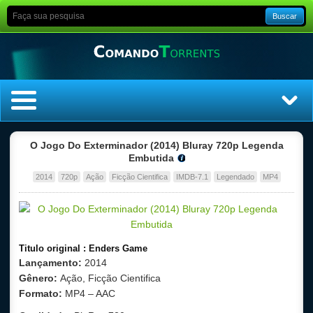
Buscar
Home
O Jogo Do Exterminador (2014) Bluray 720p Legenda
Embutida
Top Filmes
2014
720p
Ação
Ficção Cientifica
IMDB-7.1
Legendado
MP4
Top Séries
Filmes
Titulo original : Enders Game
Lançamento:
2014
Dublado
Gênero:
Ação, Ficção Cientifica
Formato:
MP4 – AAC
Legendado