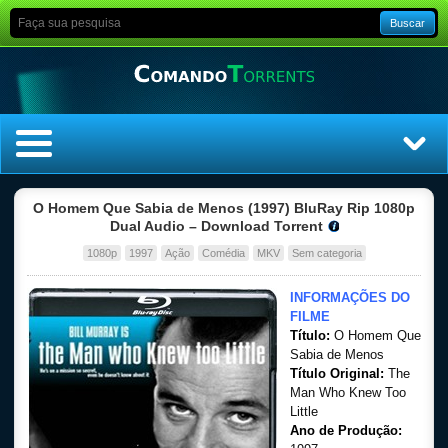
Buscar
Home
O Homem Que Sabia de Menos (1997) BluRay Rip 1080p
Dual Audio – Download Torrent
Top Filmes
1080p
1997
Ação
Comédia
MKV
Sem categoria
Top Séries
INFORMAÇÕES DO
FILME
Título:
O Homem Que
Filmes
Sabia de Menos
Título Original:
The
Dublado
Man Who Knew Too
Little
Ano de Produção:
Legendado