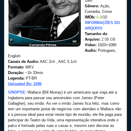
1997
Gênero:
Ação,
Comédia, Crime
IMDb:
6.6
/10
INFORMAÇÕES DO
ARQUIVO
Tamanho do
Arquivo:
2.08 GB
Video:
1920×1080
Audio:
Portugues,
English
Canais de Audio:
AAC 2ch , AAC 5.1ch
Formato:
MKV
Duração:
~1h 33min
Legenda:
PT-BR
Uploaded By: 1046
SINOPSE:
Wallace (Bill Murray) é um americano que viaja até a
Inglaterra para passar seu aniversário com James (Peter
Gallagher), seu irmão. Ao ver o irmão James fica feliz, mas como
tem um importante jantar de negócios com alemães e Wallace não
é a pessoa ideal para estar neste tipo de reunião, ele lhe paga para
participar do Teatro da Vida, uma representação interativa onde o
palco é formado pelas ruas e casas e, mesmo sem decorar as