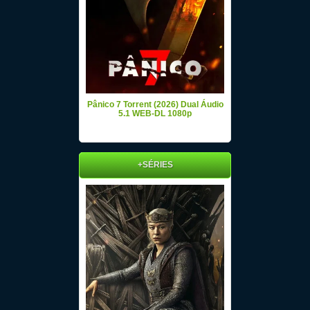
Pânico 7 Torrent (2026) Dual Áudio
5.1 WEB-DL 1080p
+SÉRIES