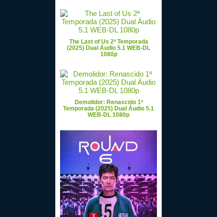
The Last of Us 2ª Temporada
(2025) Dual Áudio 5.1 WEB-DL
1080p
Demolidor: Renascido 1ª
Temporada (2025) Dual Áudio 5.1
WEB-DL 1080p