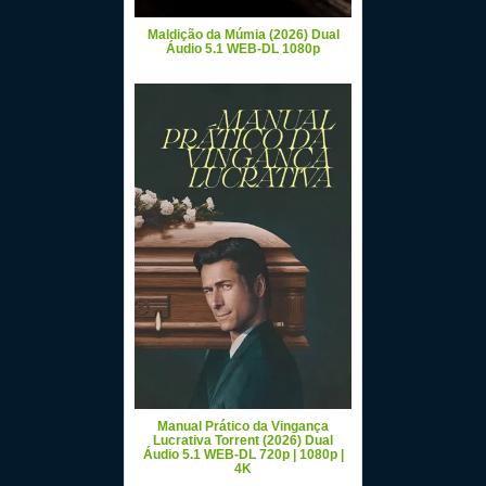
Maldição da Múmia (2026) Dual
Áudio 5.1 WEB-DL 1080p
Manual Prático da Vingança
Lucrativa Torrent (2026) Dual
Áudio 5.1 WEB-DL 720p | 1080p |
4K