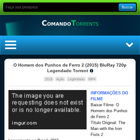
Buscar
Home
O Homem dos Punhos de Ferro 2 (2015) BluRay 720p
Legendado Torrent
Top Filmes
2015
Ação
Legendado
MP4
Top Séries
INFORMAÇÕES DO
FILME
Baixar Filme: O
Filmes
Homem dos Punhos
de Ferro 2
Dublado
Título Original: The
Man with the Iron
Fists 2
Legendado