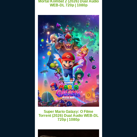
Mortal Kombat 2 (2026) Dual Áudio
WEB-DL 720p | 1080p
Super Mario Galaxy: O Filme
Torrent (2026) Dual Áudio WEB-DL
720p | 1080p