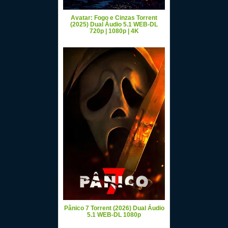
Avatar: Fogo e Cinzas Torrent
(2025) Dual Áudio 5.1 WEB-DL
720p | 1080p | 4K
Pânico 7 Torrent (2026) Dual Áudio
5.1 WEB-DL 1080p