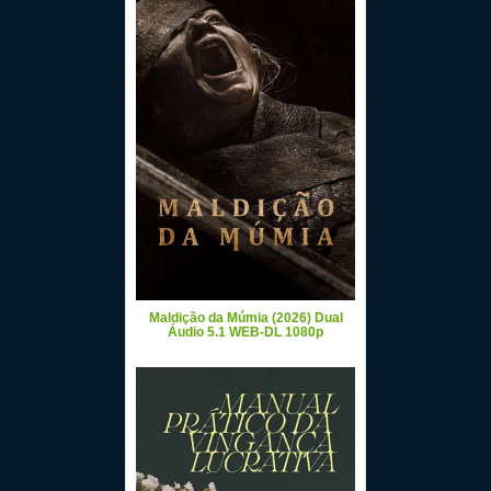
Maldição da Múmia (2026) Dual
Áudio 5.1 WEB-DL 1080p