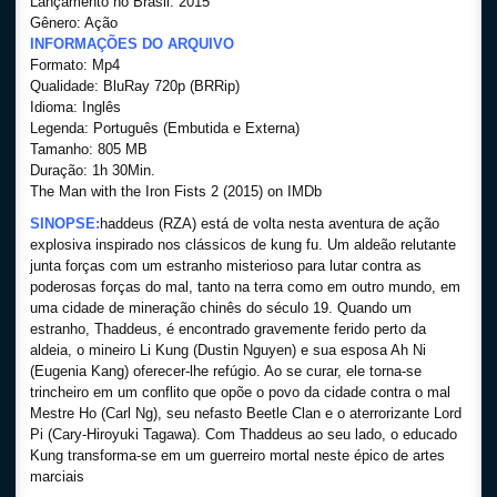
Lançamento no Brasil: 2015
Gênero: Ação
INFORMAÇÕES DO ARQUIVO
Formato: Mp4
Qualidade: BluRay 720p (BRRip)
Idioma: Inglês
Legenda: Português (Embutida e Externa)
Tamanho: 805 MB
Duração: 1h 30Min.
The Man with the Iron Fists 2 (2015) on IMDb
SINOPSE:
haddeus (RZA) está de volta nesta aventura de ação
explosiva inspirado nos clássicos de kung fu. Um aldeão relutante
junta forças com um estranho misterioso para lutar contra as
poderosas forças do mal, tanto na terra como em outro mundo, em
uma cidade de mineração chinês do século 19. Quando um
estranho, Thaddeus, é encontrado gravemente ferido perto da
aldeia, o mineiro Li Kung (Dustin Nguyen) e sua esposa Ah Ni
(Eugenia Kang) oferecer-lhe refúgio. Ao se curar, ele torna-se
trincheiro em um conflito que opõe o povo da cidade contra o mal
Mestre Ho (Carl Ng), seu nefasto Beetle Clan e o aterrorizante Lord
Pi (Cary-Hiroyuki Tagawa). Com Thaddeus ao seu lado, o educado
Kung transforma-se em um guerreiro mortal neste épico de artes
marciais