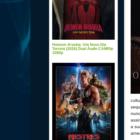
Homem-Aranha: Um Novo Dia
Torrent (2026) Dual Áudio CAMRip
1080p
cult
sequ
nunc
assi
a su
amea