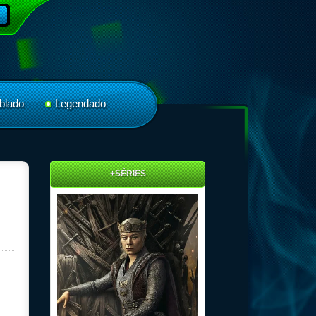
blado
Legendado
+SÉRIES