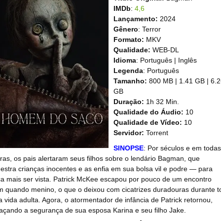
IMDb
:
4,6
Lançamento:
2024
Gênero
: Terror
Formato:
MKV
Qualidade:
WEB-DL
Idioma
: Português | Inglês
Legenda
: Português
Tamanho:
800 MB | 1.41 GB | 6.
GB
Duração:
1h 32 Min.
Qualidade do Áudio:
10
Qualidade de Vídeo:
10
Servidor:
Torrent
SINOPSE
: Por séculos e em todas
uras, os pais alertaram seus filhos sobre o lendário Bagman, que
estra crianças inocentes e as enfia em sua bolsa vil e podre — para
a mais ser vista. Patrick McKee escapou por pouco de um encontro
m quando menino, o que o deixou com cicatrizes duradouras durante t
a vida adulta. Agora, o atormentador de infância de Patrick retornou,
çando a segurança de sua esposa Karina e seu filho Jake.