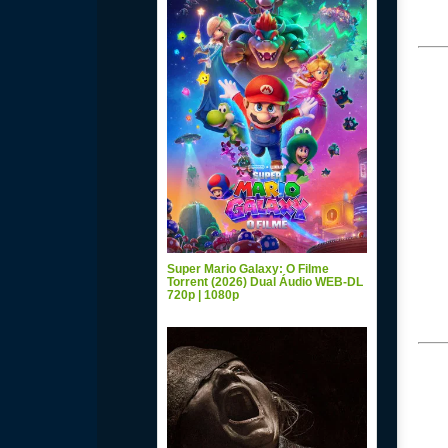
Super Mario Galaxy: O Filme
Torrent (2026) Dual Áudio WEB-DL
720p | 1080p