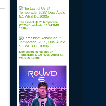
The Last of Us 2ª Temporada
(2025) Dual Áudio 5.1 WEB-DL
1080p
Demolidor: Renascido 1ª
Temporada (2025) Dual Áudio 5.1
WEB-DL 1080p