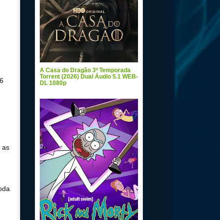
A Casa do Dragão 3ª Temporada
Torrent (2026) Dual Áudio 5.1 WEB-
26
DL 1080p
 as
oda