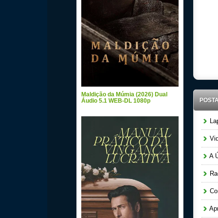
Maldição da Múmia (2026) Dual
POST
Áudio 5.1 WEB-DL 1080p
Lap
Vid
A Ú
Raq
Cor
Apr