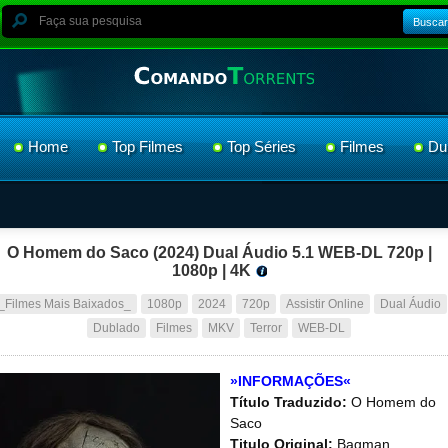
Buscar
Home
Top Filmes
Top Séries
Filmes
Du
O Homem do Saco (2024) Dual Áudio 5.1 WEB-DL 720p |
1080p | 4K
_Filmes Mais Baixados_
1080p
2024
720p
Assistir Online
Dual Áudio
Dublado
Filmes
MKV
Terror
WEB-DL
»INFORMAÇÕES«
Título Traduzido:
O Homem do
Saco
Titulo Original:
Bagman