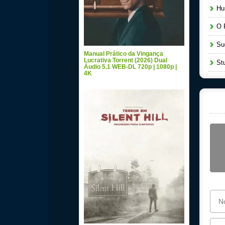
Hun
O P
Sug
Manual Prático da Vingança
Lucrativa Torrent (2026) Dual
Stu
Áudio 5.1 WEB-DL 720p | 1080p |
4K