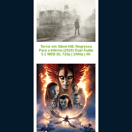
Terror em Silent Hill: Regresso
Para o Inferno (2026) Dual Áudio
5.1 WEB-DL 720p | 1080p | 4K