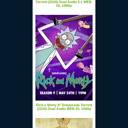
Torrent (2026) Dual Áudio 5.1 WEB-
DL 1080p
Rick e Morty 9ª Temporada Torrent
(2026) Dual Áudio WEB-DL 1080p