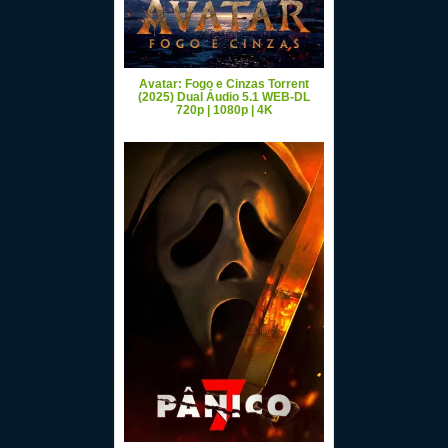
Avatar: Fogo e Cinzas Torrent
(2025) Dual Áudio 5.1 WEB-DL
720p | 1080p | 4K