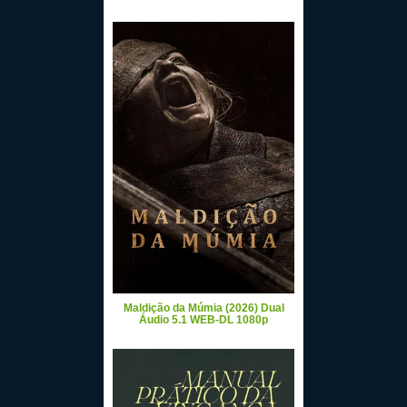
Maldição da Múmia (2026) Dual
Áudio 5.1 WEB-DL 1080p