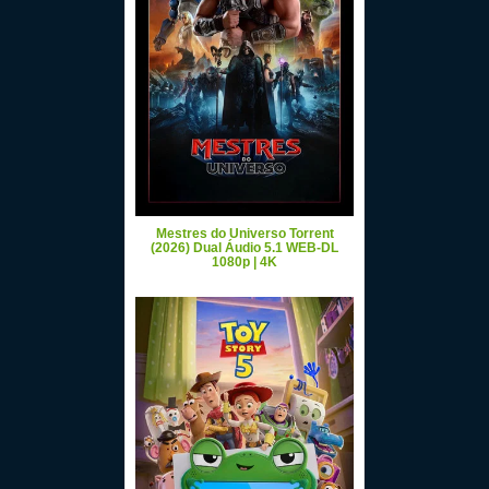
Mestres do Universo Torrent
(2026) Dual Áudio 5.1 WEB-DL
1080p | 4K