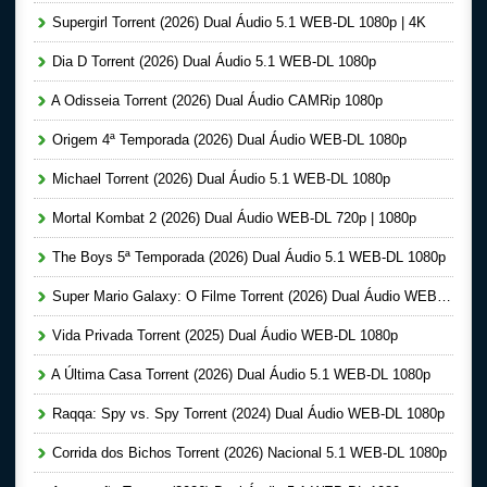
Supergirl Torrent (2026) Dual Áudio 5.1 WEB-DL 1080p | 4K
Dia D Torrent (2026) Dual Áudio 5.1 WEB-DL 1080p
A Odisseia Torrent (2026) Dual Áudio CAMRip 1080p
Origem 4ª Temporada (2026) Dual Áudio WEB-DL 1080p
Michael Torrent (2026) Dual Áudio 5.1 WEB-DL 1080p
Mortal Kombat 2 (2026) Dual Áudio WEB-DL 720p | 1080p
The Boys 5ª Temporada (2026) Dual Áudio 5.1 WEB-DL 1080p
Super Mario Galaxy: O Filme Torrent (2026) Dual Áudio WEB-DL 720p | 1080p
Vida Privada Torrent (2025) Dual Áudio WEB-DL 1080p
A Última Casa Torrent (2026) Dual Áudio 5.1 WEB-DL 1080p
Raqqa: Spy vs. Spy Torrent (2024) Dual Áudio WEB-DL 1080p
Corrida dos Bichos Torrent (2026) Nacional 5.1 WEB-DL 1080p