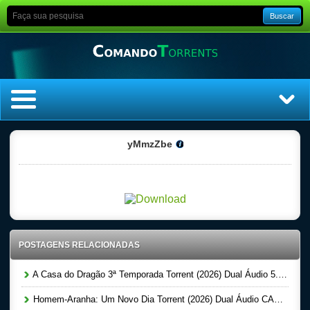
Buscar
Home
yMmzZbe
Top Filmes
Top Séries
Filmes
POSTAGENS RELACIONADAS
Dublado
A Casa do Dragão 3ª Temporada Torrent (2026) Dual Áudio 5.1 WEB-DL 1080p
Legendado
Homem-Aranha: Um Novo Dia Torrent (2026) Dual Áudio CAMRip 1080p