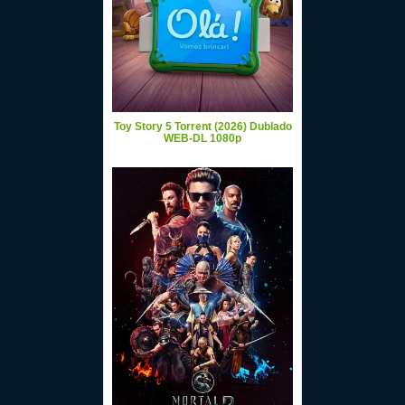
Toy Story 5 Torrent (2026) Dublado
WEB-DL 1080p