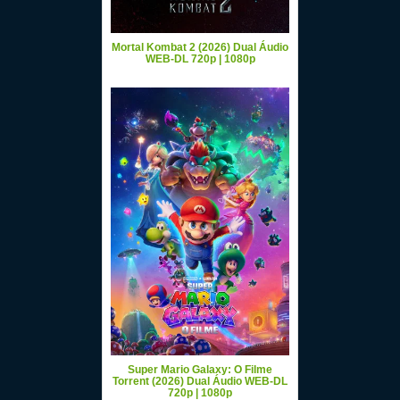
Mortal Kombat 2 (2026) Dual Áudio
WEB-DL 720p | 1080p
Super Mario Galaxy: O Filme
Torrent (2026) Dual Áudio WEB-DL
720p | 1080p