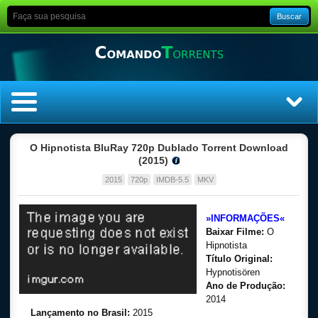
Buscar
Home
O Hipnotista BluRay 720p Dublado Torrent Download
(2015)
Top Filmes
2015
720p
IMDB-5.5
MKV
Top Séries
»INFORMAÇÕES«
Baixar Filme:
O
Filmes
Hipnotista
Título Original:
Hypnotisören
Dublado
Ano de Produção:
2014
Legendado
Lançamento no Brasil:
2015