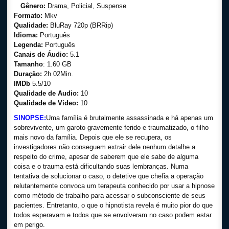
Gênero:
Drama, Policial, Suspense
Formato:
Mkv
Qualidade:
BluRay 720p (BRRip)
Idioma:
Português
Legenda:
Português
Canais de Áudio:
5.1
Tamanho
: 1.60 GB
Duração:
2h 02Min.
IMDb
5.5/10
Qualidade de Audio:
10
Qualidade de Video:
10
SINOPSE:
Uma família é brutalmente assassinada e há apenas um
sobrevivente, um garoto gravemente ferido e traumatizado, o filho
mais novo da família. Depois que ele se recupera, os
investigadores não conseguem extrair dele nenhum detalhe a
respeito do crime, apesar de saberem que ele sabe de alguma
coisa e o trauma está dificultando suas lembranças. Numa
tentativa de solucionar o caso, o detetive que chefia a operação
relutantemente convoca um terapeuta conhecido por usar a hipnose
como método de trabalho para acessar o subconsciente de seus
pacientes. Entretanto, o que o hipnotista revela é muito pior do que
todos esperavam e todos que se envolveram no caso podem estar
em perigo.