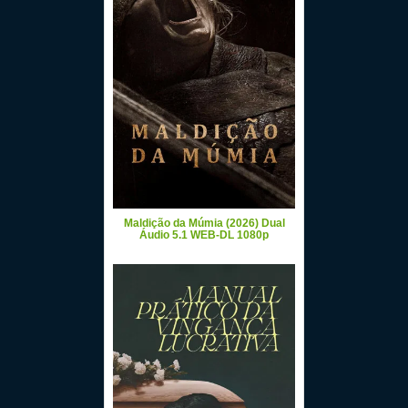
Maldição da Múmia (2026) Dual
Áudio 5.1 WEB-DL 1080p