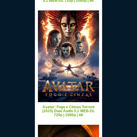
5.1 WEB-DL 720p | 1080p | 4K
Avatar: Fogo e Cinzas Torrent
(2025) Dual Áudio 5.1 WEB-DL
720p | 1080p | 4K