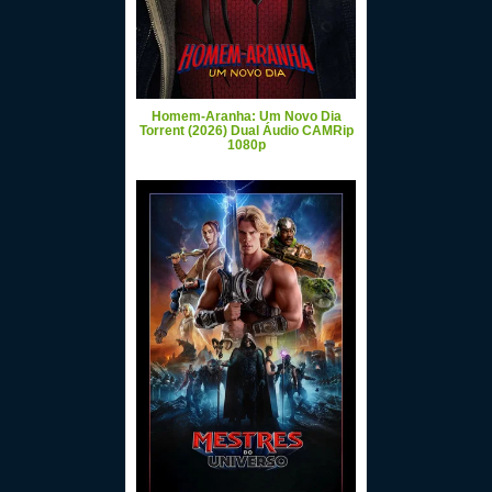
Homem-Aranha: Um Novo Dia
Torrent (2026) Dual Áudio CAMRip
1080p