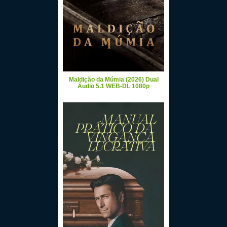
Maldição da Múmia (2026) Dual
Áudio 5.1 WEB-DL 1080p