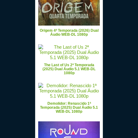
Origem 4ª Temporada (2026) Dual
Áudio WEB-DL 1080p
The Last of Us 2ª Temporada
(2025) Dual Áudio 5.1 WEB-DL
1080p
Demolidor: Renascido 1ª
Temporada (2025) Dual Áudio 5.1
WEB-DL 1080p