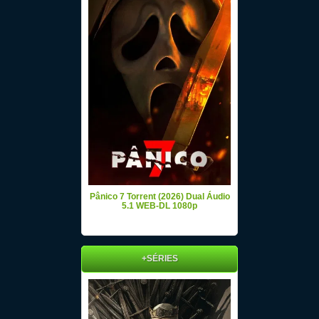
Pânico 7 Torrent (2026) Dual Áudio
5.1 WEB-DL 1080p
+SÉRIES