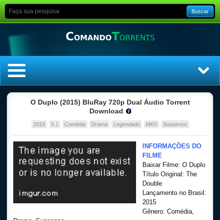
Buscar
Home
O Duplo (2015) BluRay 720p Dual Áudio Torrent
Download
Top Filmes
2015
5.1
Comédia
Drama
Legendado
MKV
Suspense
Top Séries
INFORMAÇÕES DO
FILME
Baixar Filme: O Duplo
Filmes
Título Original: The
Double
Dublado
Lançamento no Brasil:
2015
Gênero: Comédia,
Legendado