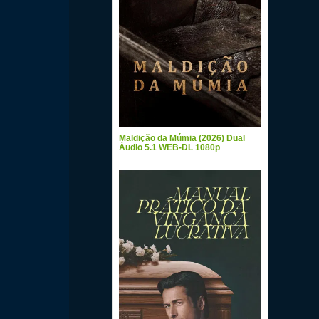
Maldição da Múmia (2026) Dual
Áudio 5.1 WEB-DL 1080p