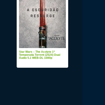
Star Wars – The Acolyte 1ª
Temporada Torrent (2024) Dual
Áudio 5.1 WEB-DL 1080p