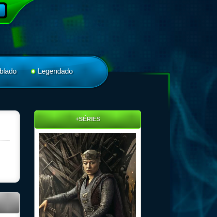
blado
Legendado
+SÉRIES