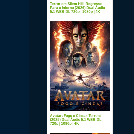
Terror em Silent Hill: Regresso
Para o Inferno (2026) Dual Áudio
5.1 WEB-DL 720p | 1080p | 4K
Avatar: Fogo e Cinzas Torrent
(2025) Dual Áudio 5.1 WEB-DL
720p | 1080p | 4K