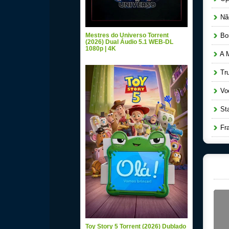
Não
Mestres do Universo Torrent
Bom
(2026) Dual Áudio 5.1 WEB-DL
1080p | 4K
A M
Tru
Voe
Star
Fra
Toy Story 5 Torrent (2026) Dublado