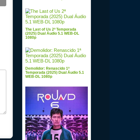
The Last of Us 2ª Temporada
(2025) Dual Áudio 5.1 WEB-DL
1080p
Demolidor: Renascido 1ª
Temporada (2025) Dual Áudio 5.1
WEB-DL 1080p