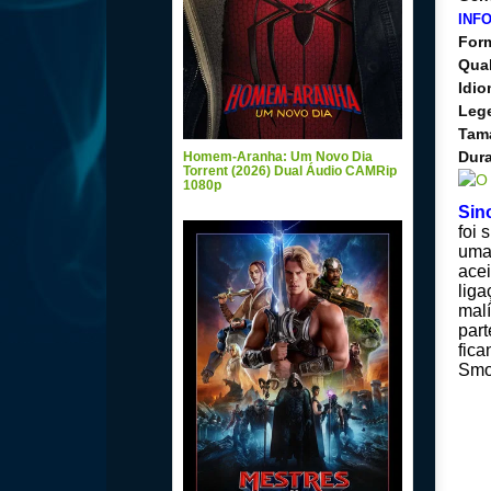
INF
For
Qua
Idi
Leg
Tam
Dur
Homem-Aranha: Um Novo Dia
Torrent (2026) Dual Áudio CAMRip
1080p
Sin
foi 
uma 
acei
lig
malí
part
fica
Smo