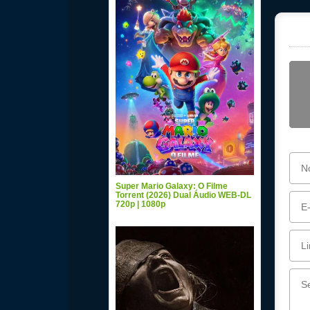
Super Mario Galaxy: O Filme
Torrent (2026) Dual Áudio WEB-DL
720p | 1080p