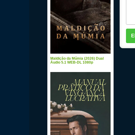
Maldição da Múmia (2026) Dual
Áudio 5.1 WEB-DL 1080p