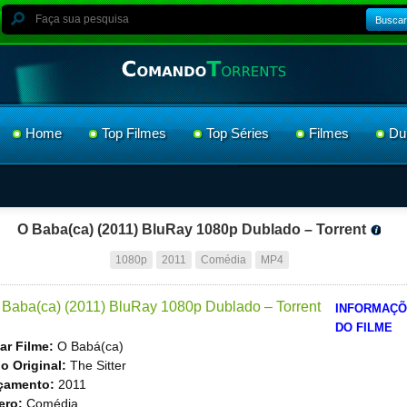
Buscar
Home
Top Filmes
Top Séries
Filmes
Du
O Baba(ca) (2011) BluRay 1080p Dublado – Torrent
1080p
2011
Comédia
MP4
INFORMAÇ
DO FILME
ar Filme:
O Babá(ca)
lo Original:
The Sitter
çamento:
2011
ero:
Comédia