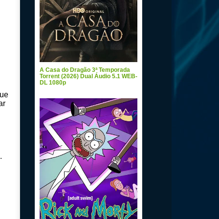
A Casa do Dragão 3ª Temporada
Torrent (2026) Dual Áudio 5.1 WEB-
DL 1080p
que
ar
.