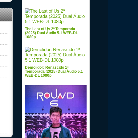
The Last of Us 2ª Temporada
(2025) Dual Áudio 5.1 WEB-DL
1080p
Demolidor: Renascido 1ª
Temporada (2025) Dual Áudio 5.1
WEB-DL 1080p