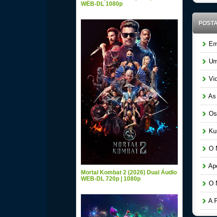
WEB-DL 1080p
POST
Em 
Um 
Vid
As 
Os 
Kur
O M
Apó
Mortal Kombat 2 (2026) Dual Áudio
WEB-DL 720p | 1080p
O M
A P