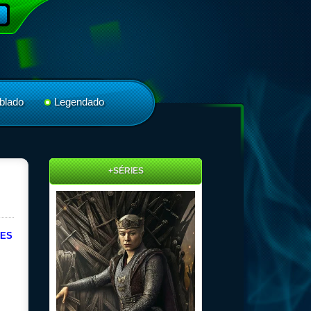
blado
Legendado
+SÉRIES
ÕES