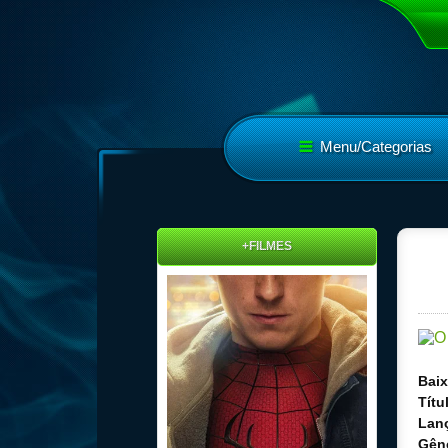
Menu/Categorias
+FILMES
Baix
Títu
Lan
Gên