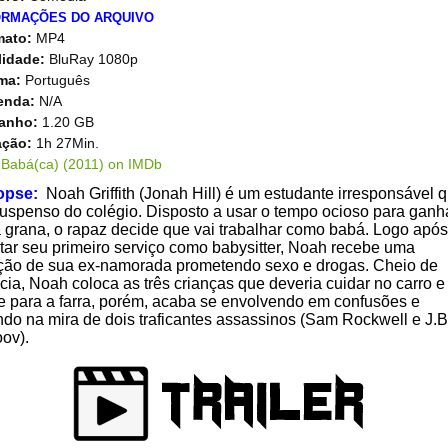
ORMAÇÕES DO ARQUIVO
mato:
MP4
lidade:
BluRay 1080p
oma:
Português
enda:
N/A
anho:
1.20 GB
ação:
1h 27Min.
opse:
Noah Griffith (Jonah Hill) é um estudante irresponsável 
suspenso do colégio. Disposto a usar o tempo ocioso para ganh
grana, o rapaz decide que vai trabalhar como babá. Logo após
tar seu primeiro serviço como babysitter, Noah recebe uma
ação de sua ex-namorada prometendo sexo e drogas. Cheio de
cia, Noah coloca as três crianças que deveria cuidar no carro e
e para a farra, porém, acaba se envolvendo em confusões e
ndo na mira de dois traficantes assassinos (Sam Rockwell e J.B
ov).