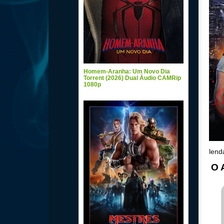
Homem-Aranha: Um Novo Dia
Torrent (2026) Dual Áudio CAMRip
1080p
lend
O 