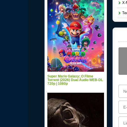
X-M
Ted
Super Mario Galaxy: O Filme
Torrent (2026) Dual Áudio WEB-DL
720p | 1080p