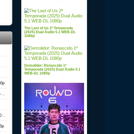
The Last of Us 2ª Temporada
(2025) Dual Áudio 5.1 WEB-DL
1080p
Demolidor: Renascido 1ª
Temporada (2025) Dual Áudio 5.1
WEB-DL 1080p
80p
p
0p
80p