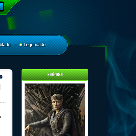
blado
Legendado
+SÉRIES
m