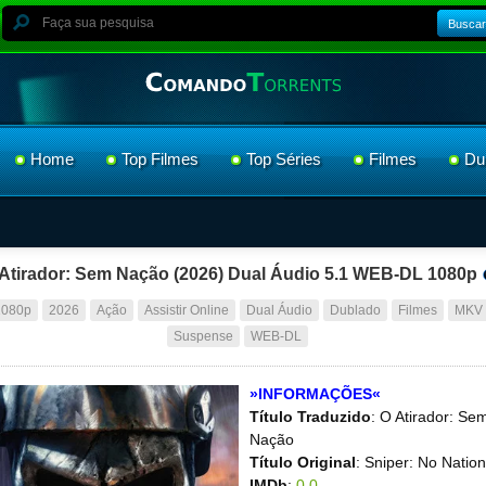
Buscar
Home
Top Filmes
Top Séries
Filmes
Du
Atirador: Sem Nação (2026) Dual Áudio 5.1 WEB-DL 1080p
1080p
2026
Ação
Assistir Online
Dual Áudio
Dublado
Filmes
MKV
Suspense
WEB-DL
»INFORMAÇÕES«
Título Traduzido
: O Atirador: Se
Nação
Título Original
: Sniper: No Nation
IMDb
:
0.0