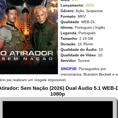
Lançamento:
2026
Gênero
: Ação, Suspense
Formato
: MKV
Qualidade
: WEB-DL
Idioma
: Portugues | Inglês
Legenda
: Português
Tamanho
: 2.19 GB
Duração
: 1h 35min
Qualidade do Áudio
: 10
Qualidade de Vídeo
: 10
Servidor
: Torrent
SINOPSE
: Perseguidos por
mercenários, Brandon Beckett e s
ário pai realizam um resgate impossível.
Atirador: Sem Nação (2026) Dual Áudio 5.1 WEB-
1080p