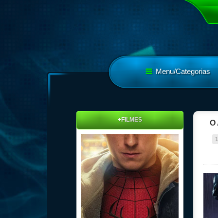
Menu/Categorias
+FILMES
O 