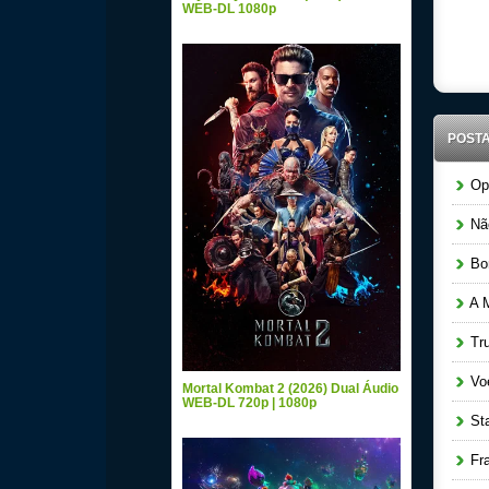
WEB-DL 1080p
POST
Ope
Não
Bom
A M
Tru
Voe
Mortal Kombat 2 (2026) Dual Áudio
WEB-DL 720p | 1080p
Star
Fra