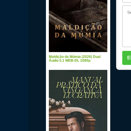
Maldição da Múmia (2026) Dual
Áudio 5.1 WEB-DL 1080p