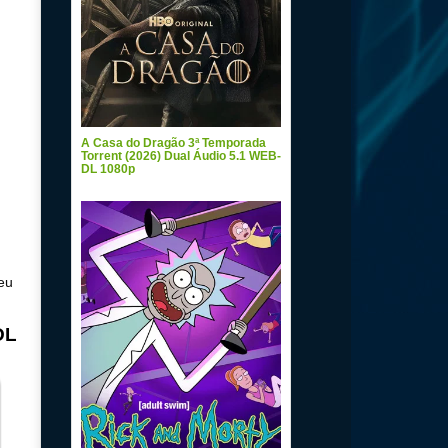
A Casa do Dragão 3ª Temporada
Torrent (2026) Dual Áudio 5.1 WEB-
DL 1080p
eu
DL