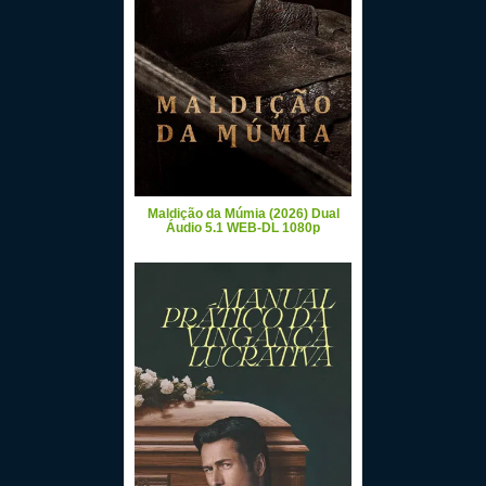
Maldição da Múmia (2026) Dual
Áudio 5.1 WEB-DL 1080p