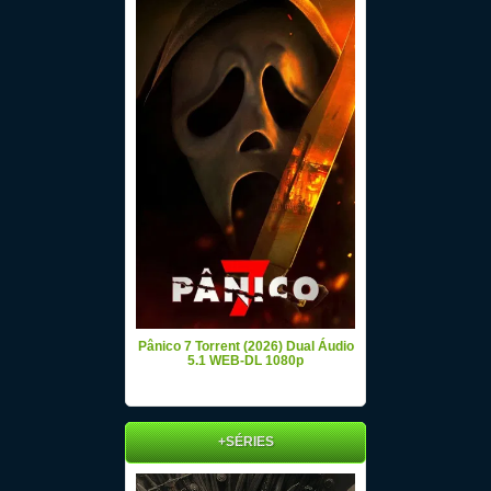
Pânico 7 Torrent (2026) Dual Áudio
5.1 WEB-DL 1080p
+SÉRIES