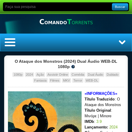
Buscar
Home
O Ataque dos Monstros (2024) Dual Áudio WEB-DL
1080p
Top Filmes
1080p
2024
Ação
Assistir Online
Comédia
Dual Áudio
Dublado
Fantasia
Filmes
MKV
Terror
WEB-DL
Top Séries
»INFORMAÇÕES«
Título Traduzido
: O
Filmes
Ataque dos Monstros
Título Original
:
Dublado
Μινόρε | Minore
IMDb
:
3.9
Legendado
Lançamento:
2024