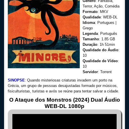
Gênero
: Fantasia,
Terror, Ação, Comédia
Formato
: MKV
Qualidade
: WEB-DL
Idioma
: Portugues |
Grego
Legenda
: Português
Tamanho
: 1.85 GB
Duração
: 1h 51min
Qualidade do Áudio
:
10
Qualidade de Vídeo
:
10
Servidor
: Torrent
SINOPSE
: Quando misteriosas criaturas invadem um porto na
Grécia, um grupo de pessoas desajustadas formado por músicos,
fisiculturistas, turistas e avós se reúne para tentar salvar a cidade.
O Ataque dos Monstros (2024) Dual Áudio
WEB-DL 1080p