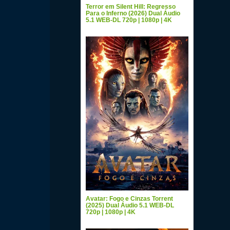
Terror em Silent Hill: Regresso
Para o Inferno (2026) Dual Áudio
5.1 WEB-DL 720p | 1080p | 4K
Avatar: Fogo e Cinzas Torrent
(2025) Dual Áudio 5.1 WEB-DL
720p | 1080p | 4K