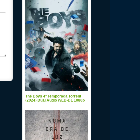
The Boys 4ª Temporada Torrent
(2024) Dual Áudio WEB-DL 1080p