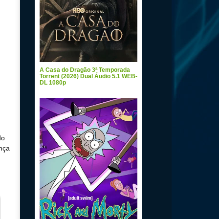
A Casa do Dragão 3ª Temporada
Torrent (2026) Dual Áudio 5.1 WEB-
DL 1080p
do
nça