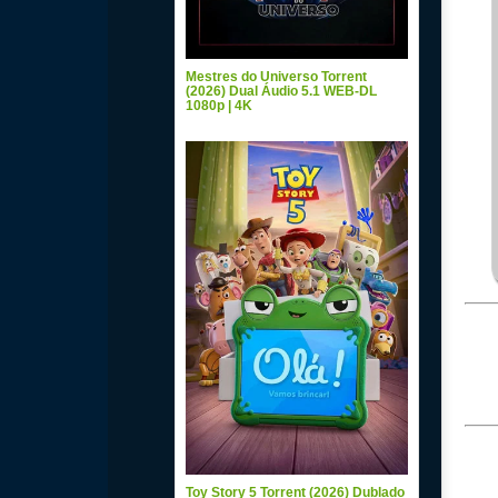
Mestres do Universo Torrent
(2026) Dual Áudio 5.1 WEB-DL
1080p | 4K
Toy Story 5 Torrent (2026) Dublado