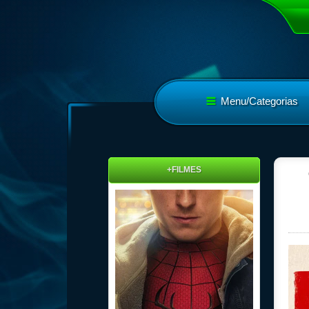
Menu/Categorias
+FILMES