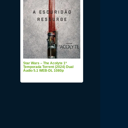
Star Wars – The Acolyte 1ª
Temporada Torrent (2024) Dual
Áudio 5.1 WEB-DL 1080p