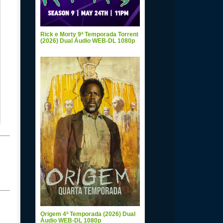
Rick e Morty 9ª Temporada Torrent
(2026) Dual Áudio WEB-DL 1080p
Origem 4ª Temporada (2026) Dual
Áudio WEB-DL 1080p