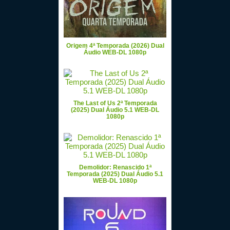
Origem 4ª Temporada (2026) Dual
Áudio WEB-DL 1080p
The Last of Us 2ª Temporada
(2025) Dual Áudio 5.1 WEB-DL
1080p
Demolidor: Renascido 1ª
Temporada (2025) Dual Áudio 5.1
WEB-DL 1080p