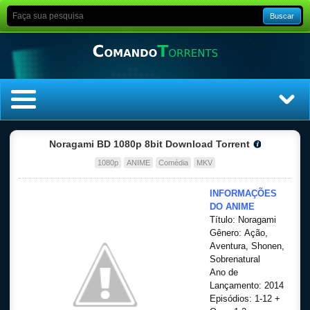
Buscar
Home
Noragami BD 1080p 8bit Download Torrent
1080p
ANIME
Comédia
MKV
Top Filmes
INFORMAÇÕES
Top Séries
DO ANIME
Título: Noragami
Gênero: Ação,
Filmes
Aventura, Shonen,
Sobrenatural
Dublado
Ano de
Lançamento: 2014
Legendado
Episódios: 1-12 +