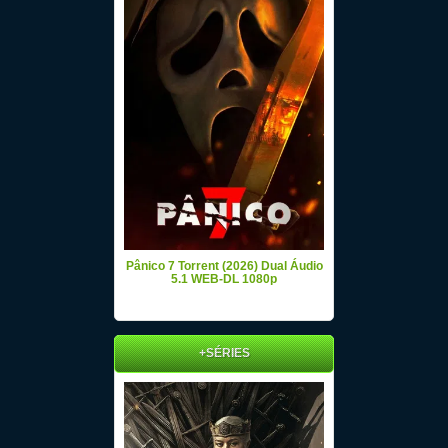
Pânico 7 Torrent (2026) Dual Áudio
5.1 WEB-DL 1080p
+SÉRIES