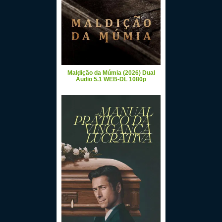
Maldição da Múmia (2026) Dual
Áudio 5.1 WEB-DL 1080p