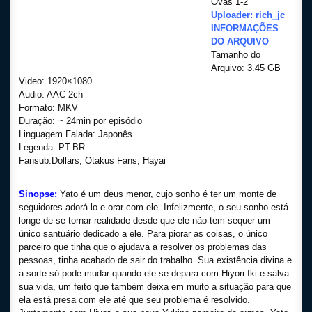
Ovas 1-2
Uploader: rich_jc
INFORMAÇÕES
DO ARQUIVO
Tamanho do
Arquivo: 3.45 GB
Video: 1920×1080
Audio: AAC 2ch
Formato: MKV
Duração: ~ 24min por episódio
Linguagem Falada: Japonês
Legenda: PT-BR
Fansub:Dollars, Otakus Fans, Hayai
Sinopse:
Yato é um deus menor, cujo sonho é ter um monte de
seguidores adorá-lo e orar com ele. Infelizmente, o seu sonho está
longe de se tornar realidade desde que ele não tem sequer um
único santuário dedicado a ele. Para piorar as coisas, o único
parceiro que tinha que o ajudava a resolver os problemas das
pessoas, tinha acabado de sair do trabalho. Sua existência divina e
a sorte só pode mudar quando ele se depara com Hiyori Iki e salva
sua vida, um feito que também deixa em muito a situação para que
ela está presa com ele até que seu problema é resolvido.