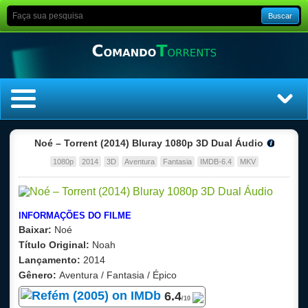
Buscar
Home
Noé – Torrent (2014) Bluray 1080p 3D Dual Áudio
1080p
2014
3D
Aventura
Fantasia
IMDB-6.4
MKV
Top Filmes
Top Séries
INFORMAÇÕES DO FILME
Baixar:
Noé
Filmes
Título Original:
Noah
Lançamento:
2014
Dublado
Gênero:
Aventura / Fantasia / Épico
6.4
Legendado
/10