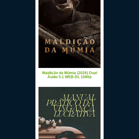
Maldição da Múmia (2026) Dual
Áudio 5.1 WEB-DL 1080p